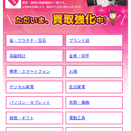
金・プラチナ・宝石
ブランド品
高級時計
金券・切手
携帯・スマートフォン
お酒
デジタル家電
生活家電
パソコン・タブレット
衣類・服飾
雑貨・ギフト
電動工具