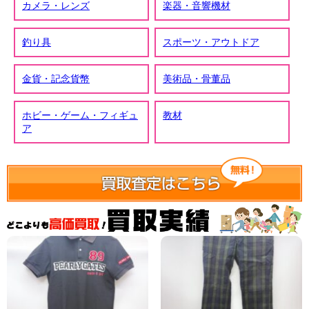
カメラ・レンズ
楽器・音響機材
釣り具
スポーツ・アウトドア
金貨・記念貨幣
美術品・骨董品
ホビー・ゲーム・フィギュ
教材
ア