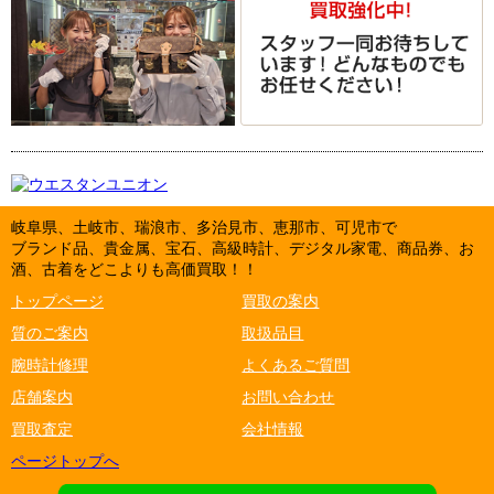
岐阜県、土岐市、瑞浪市、多治見市、恵那市、可児市で
ブランド品、貴金属、宝石、高級時計、デジタル家電、商品券、お
酒、古着をどこよりも高価買取！！
トップページ
買取の案内
質のご案内
取扱品目
腕時計修理
よくあるご質問
店舗案内
お問い合わせ
買取査定
会社情報
ページトップへ