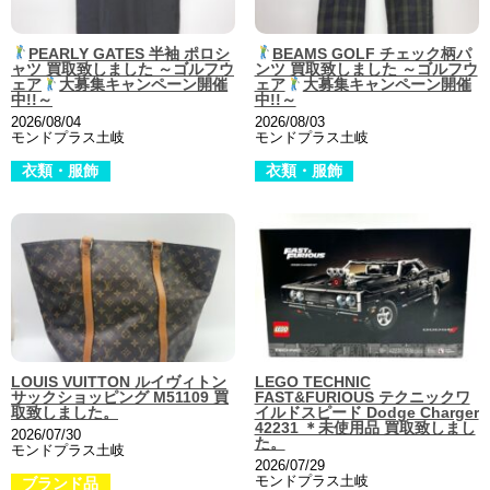
PEARLY GATES 半袖 ポロシ
BEAMS GOLF チェック柄パ
ャツ 買取致しました ～ゴルフウ
ンツ 買取致しました ～ゴルフウ
ェア
大募集キャンペーン開催
ェア
大募集キャンペーン開催
中!!～
中!!～
2026/08/04
2026/08/03
モンドプラス土岐
モンドプラス土岐
衣類・服飾
衣類・服飾
LOUIS VUITTON ルイヴィトン
LEGO TECHNIC
サックショッピング M51109 買
FAST&FURIOUS テクニックワ
取致しました。
イルドスピード Dodge Charger
42231 ＊未使用品 買取致しまし
2026/07/30
た。
モンドプラス土岐
2026/07/29
モンドプラス土岐
ブランド品