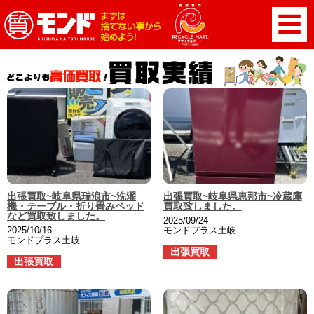
出張買取~岐阜県瑞浪市~洗濯
出張買取~岐阜県恵那市~冷蔵庫
機・テーブル・折り畳みベッド
買取致しました。
など買取致しました。
2025/09/24
2025/10/16
モンドプラス土岐
モンドプラス土岐
出張買取
出張買取