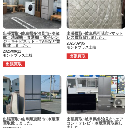
出張買取~岐阜県多治見市~冷蔵
出張買取~岐阜県可児市~マット
庫・洗濯機・食器棚・電子レン
レス買取致しました。
ジ・キャビネット・TV台など買
2025/09/05
取致しました。
モンドプラス土岐
2025/09/12
モンドプラス土岐
出張買取
出張買取
出張買取~岐阜県恵那市~冷蔵庫
出張買取~岐阜県多治見市~エア
買取致しました。
コン・テレビ・冷蔵庫買取致し
ました。