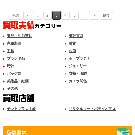
先頭
＜
...
2
3
4
5
...
＞
最後
遺品・生前整理
出張買取
家電製品
雑貨
工具
お酒
ブランド品
金・プラチナ
時計
ジュエリー
バッグ類
衣類・服飾
美術品・絵画
カメラ関係
その他
モンドプラス土岐
リサクルマートパテイオ可児
店舗案内