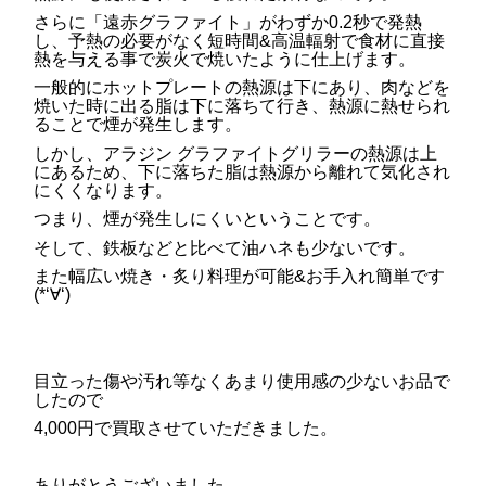
さらに「遠赤グラファイト」がわずか0.2秒で発熱
し、予熱の必要がなく短時間&高温輻射で食材に直接
熱を与える事で炭火で焼いたように仕上げます。
一般的にホットプレートの熱源は下にあり、肉などを
焼いた時に出る脂は下に落ちて行き、熱源に熱せられ
ることで煙が発生します。
しかし、アラジン グラファイトグリラーの熱源は上
にあるため、下に落ちた脂は熱源から離れて気化され
にくくなります。
つまり、煙が発生しにくいということです。
そして、鉄板などと比べて油ハネも少ないです。
また幅広い焼き・炙り料理が可能&お手入れ簡単です
(*‘∀‘)
目立った傷や汚れ等なくあまり使用感の少ないお品で
したので
4,000円で買取させていただきました。
ありがとうございました。