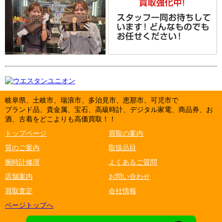
岐阜県、土岐市、瑞浪市、多治見市、恵那市、可児市で
ブランド品、貴金属、宝石、高級時計、デジタル家電、商品券、お
酒、古着をどこよりも高価買取！！
トップページ
買取の案内
質のご案内
取扱品目
腕時計修理
よくあるご質問
店舗案内
お問い合わせ
買取査定
会社情報
ページトップへ