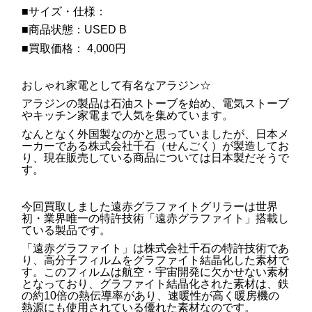
■サイズ・仕様：
■商品状態：USED B
■買取価格： 4,000円
おしゃれ家電として有名なアラジン☆
アラジンの製品は石油ストーブを始め、電気ストーブ
やキッチン家電まで人気を集めています。
なんとなく外国製なのかと思っていましたが、日本メ
ーカーである株式会社千石（せんごく）が製造してお
り、現在販売している商品については日本製だそうで
す。
今回買取しました遠赤グラファイトグリラーは世界
初・業界唯一の特許技術「遠赤グラファイト」搭載し
ている製品です。
「遠赤グラファイト」は株式会社千石の特許技術であ
り、高分子フィルムをグラファイト結晶化した素材で
す。このフィルムは航空・宇宙開発に欠かせない素材
となっており、グラファイト結晶化された素材は、鉄
の約10倍の熱伝導率があり、速暖性が高く暖房機の
熱源にも使用されている優れた素材なのです。