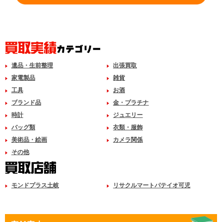
遺品・生前整理
出張買取
家電製品
雑貨
工具
お酒
ブランド品
金・プラチナ
時計
ジュエリー
バッグ類
衣類・服飾
美術品・絵画
カメラ関係
その他
モンドプラス土岐
リサクルマートパテイオ可児