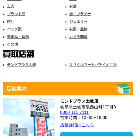
工具
お酒
ブランド品
金・プラチナ
時計
ジュエリー
バッグ類
衣類・服飾
美術品・絵画
カメラ関係
その他
モンドプラス土岐
リサクルマートパテイオ可児
店舗案内
モンドプラス土岐店
岐阜県土岐市泉西山町1丁目3
0800-111-7111
営業時間：10:00〜19:00
店舗詳細はこちら