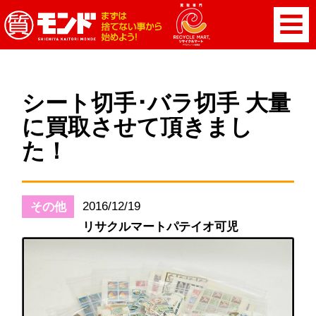
シート切手･バラ切手 大量
に買取させて頂きまし
た！
2016/12/19
その他
リサクルマートパテイオ可児