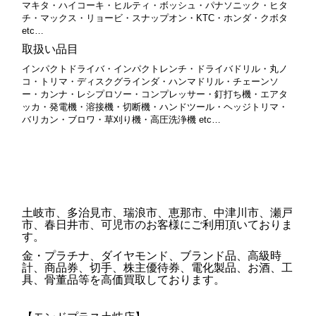
マキタ・ハイコーキ・ヒルティ・ボッシュ・パナソニック・ヒタ
チ・マックス・リョービ・スナップオン・KTC・ホンダ・クボタ
etc…
取扱い品目
インパクトドライバ・インパクトレンチ・ドライバドリル・丸ノ
コ・トリマ・ディスクグラインダ・ハンマドリル・チェーンソ
ー・カンナ・レシプロソー・コンプレッサー・釘打ち機・エアタ
ッカ・発電機・溶接機・切断機・ハンドツール・ヘッジトリマ・
バリカン・ブロワ・草刈り機・高圧洗浄機 etc
…
土岐市、多治見市、瑞浪市、恵那市、中津川市、瀬戸
市、春日井市、可児市のお客様にご利用頂いておりま
す。
金・プラチナ、ダイヤモンド、ブランド品、高級時
計、商品券、切手、株主優待券、電化製品、お酒、工
具、骨董品等を高価買取しております。