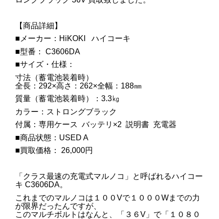
【商品詳細】
■メーカー：HiKOKI ハイコーキ
■型番： C3606DA
■サイズ・仕様：
寸法（蓄電池装着時）
全長：292×高さ：262×全幅：188㎜
質量（蓄電池装着時）：3.3㎏
カラー：ストロングブラック
付属：専用ケース バッテリ×2 説明書 充電器
■商品状態：USED A
■買取価格： 26,000円
「クラス最速の充電式マルノコ」と呼ばれるハイコー
キ C3606DA。
これまでのマルノコは１００Vで１０００Wまでの力
が限界だったんですが、
このマルチボルトはなんと、「３６V」で「１０８０