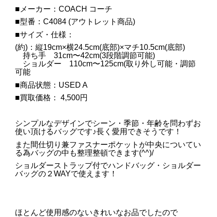
■メーカー：COACH コーチ
■型番：C4084 (アウトレット商品)
■サイズ・仕様：
(約)：縦19cm×横24.5cm(底部)×マチ10.5cm(底部)
持ち手 31cm〜42cm(3段階調節可能)
ショルダー 110cm〜125cm(取り外し可能・調節
可能
■商品状態：USED A
■買取価格： 4,500円
シンプルなデザインでシーン・季節・年齢を問わずお
使い頂けるバッグです♪長く愛用できそうです！
また間仕切り兼ファスナーポケットが中央についてい
る為バッグの中も整理整頓できます(^^)/
ショルダーストラップ付でハンドバッグ・ショルダー
バッグの２WAYで使えます！
ほとんど使用感のないきれいなお品でしたので