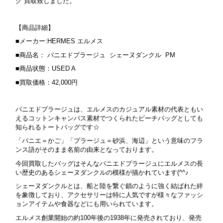
グ 買取致しました。
【商品詳細】
■メーカー:HERMES エルメス
■商品名： パニエドプラージュ シェーヌダンクル PM
■商品状態：USED A
■買取価格：42,000円
パニエドプラージュは、エルメスのカジュアル素材の代表ともい
えるコットンキャンバス素材でつくられたビーチバッグとしても
知られるトートバッグです☆
「パニエ＝かご」「プラージュ＝砂浜、海辺」という意味のフラ
ンス語がそのまま名前の由来となっております。
今回買取したバッグはそんなパニエドプラージュにエルメスの長
い歴史のあるシェーヌダンクルの模様が描かれています(^^♪
シェーヌダンクルとは、船と陸を繋ぐ鎖のように強く結ばれた絆
を象徴しており、アクセサリーは特に人気ですが様々なファッシ
ョンアイテムや食器などにも用いられています。
エルメス創業開始の約100年後の1938年に発売されており、発売