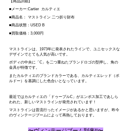
【商品詳細】
■メーカー:Cartier カルティエ
■商品名： マストライン 二つ折り財布
■商品状態：USED B
■買取価格：3,000円
マストラインは、1973年に発表されたラインで、ユニセックスな
デザインでとても人気が高いです。
ボディの中央に「C」を二つ重ねたブランドロゴの型押し、角の
金具が特徴です。
またカルティエのブランドカラーである、カルティエレッド（ボ
ルドー）を基調にした色合いとなっています。
最近ではカルティエの「ドゥーブルC」がエンボス加工であしら
われた、新しいマストラインが発売されています！
マストラインは昔流行ったイメージがあるかと思いますが、昨今
のヴィンテージブームによって再熱しております。
〜ヴィンテージブーム到来!!〜