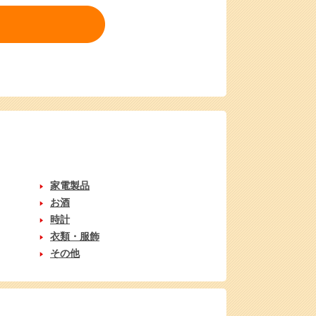
家電製品
お酒
時計
衣類・服飾
その他