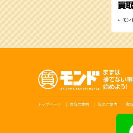
モン
トップページ
買取の案内
質のご案内
取