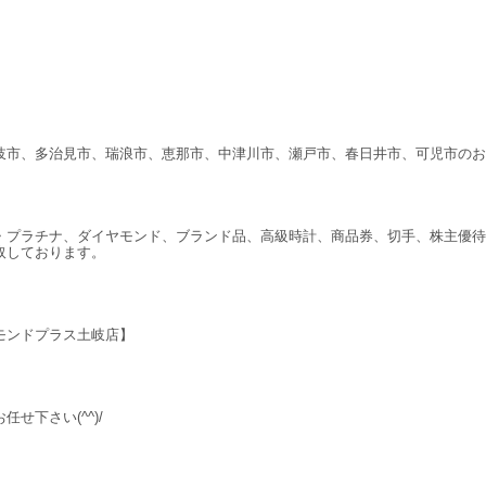
岐市、多治見市、瑞浪市、恵那市、中津川市、瀬戸市、春日井市、可児市のお
・プラチナ、ダイヤモンド、ブランド品、高級時計、商品券、切手、株主優待
取しております。
モンドプラス土岐店】
任せ下さい(^^)/