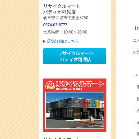
リサイクルマート
パティオ可児店
岐阜県可児市下恵土5750
0574-63-8777
【
営業時間：10:00〜20:00
エ
店舗詳細はこちら
お
++
・
・
・
・
・