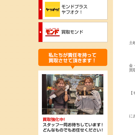
土
金
買
【
にお