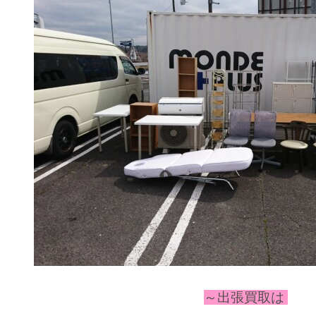
～出張
買取は