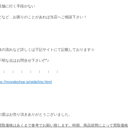
店舗に行く手段がない
どなど…お困りのことがあれば当店へご相談下さい！
取の流れなど詳しくは下記サイトにて記載しております☆
不明な点はお問合せ下さい(^^♪
 ↓ ↓ ↓ ↓ ↓ ↓ ↓
ps://mondeshop.jp/gide/trip.html
の度はお売り頂きありがとうございました。
買取価格はあくまで参考でお願い致します。時期、商品状態によって買取価格