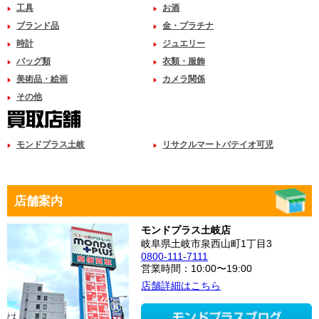
工具
お酒
ブランド品
金・プラチナ
時計
ジュエリー
バッグ類
衣類・服飾
美術品・絵画
カメラ関係
その他
モンドプラス土岐
リサクルマートパテイオ可児
店舗案内
モンドプラス土岐店
岐阜県土岐市泉西山町1丁目3
0800-111-7111
営業時間：10:00〜19:00
店舗詳細はこちら