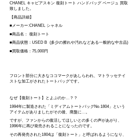
CHANEL キャビアスキン 復刻トート ハンドバッグ ベージュ 買取
致しました。
【商品詳細】
■メーカー:CHANEL シャネル
■商品名： 復刻トート
■商品状態：USED B (多少の擦れや汚れなどある一般的な中古品)
■買取価格：75,000円
フロント部分に大きなココマークがあしらわれ、マトラッセテイ
ストな加工がされたトートバッグです。
なぜ【復刻トート】とよぶのか…？？
1994年に製造された「ミディアムトートバッグNo.1804」という
アイテムがありましたがその後
、廃盤に…。
ですが、ファンからの復活してほしいとの多くの声があがり、
1996年に再び発売されることになったのです。
その再発売された1804は「復刻トート」と呼ばれるようになり、