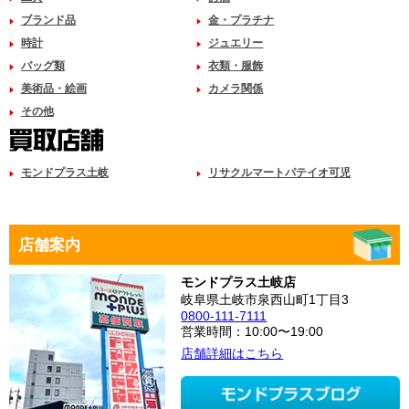
ブランド品
金・プラチナ
時計
ジュエリー
バッグ類
衣類・服飾
美術品・絵画
カメラ関係
その他
モンドプラス土岐
リサクルマートパテイオ可児
店舗案内
モンドプラス土岐店
岐阜県土岐市泉西山町1丁目3
0800-111-7111
営業時間：10:00〜19:00
店舗詳細はこちら