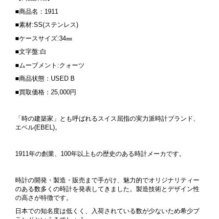
■商品名：1911
■素材:SS(ステンレス)
■ケースサイズ:34㎜
■文字盤:白
■ムーブメント:クォーツ
■商品状態：USED B
■買取価格：25,000円
「時の建築家」とも呼ばれるスイス屈指の実力派時計ブランド、
エベル(EBEL)。
1911年の創業、100年以上もの歴史のある時計メーカです。
時計の開発・製造・販売まで手がけ、魅力的でオリジナリティー
のある数多くの時計を発表してきました。製造技術とデザイン性
の高さが特徴です。
日本での知名度は低くく、入荷されている数が少ないため希少ブ