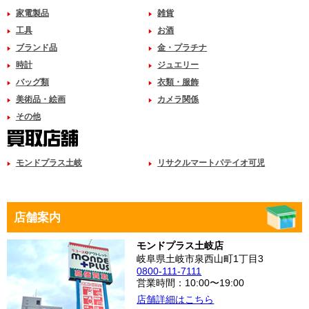
家電製品
雑貨
工具
お酒
ブランド品
金・プラチナ
時計
ジュエリー
バッグ類
衣類・服飾
美術品・絵画
カメラ関係
その他
モンドプラス土岐
リサクルマートパテイオ可児
店舗案内
モンドプラス土岐店
岐阜県土岐市泉西山町1丁目3
0800-111-7111
営業時間：10:00〜19:00
店舗詳細はこちら