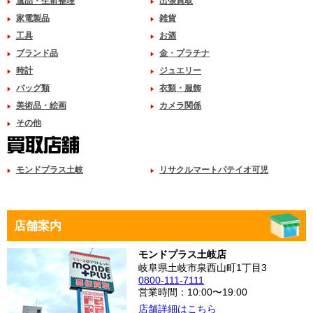
遺品・生前整理
出張買取
家電製品
雑貨
工具
お酒
ブランド品
金・プラチナ
時計
ジュエリー
バッグ類
衣類・服飾
美術品・絵画
カメラ関係
その他
モンドプラス土岐
リサクルマートパテイオ可児
店舗案内
モンドプラス土岐店
岐阜県土岐市泉西山町1丁目3
0800-111-7111
営業時間：10:00〜19:00
店舗詳細はこちら