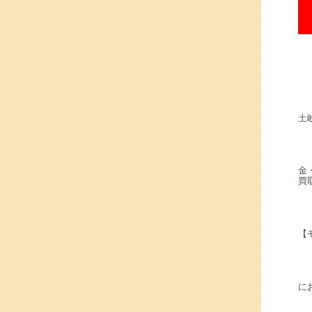
土
金
買
【
にお