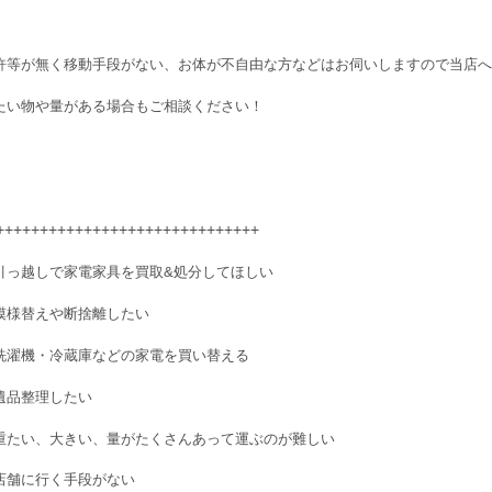
許等が無く移動手段がない、お体が不自由な方などはお伺いしますので当店へご相
たい物や量がある場合もご相談ください！
++++++++++++++++++++++++++++++
引っ越しで家電家具を買取&処分してほしい
模様替えや断捨離したい
洗濯機・冷蔵庫などの家電を買い替える
遺品整理したい
重たい、大きい、量がたくさんあって運ぶのが難しい
店舗に行く手段がない