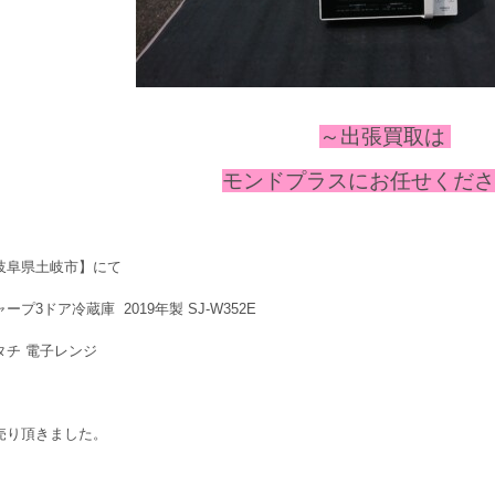
～出張
買取は
モンドプラスにお任せください
岐阜県土岐市】にて
ープ3ドア冷蔵庫 2019年製 SJ-W352E
タチ 電子レンジ
売り頂きました。