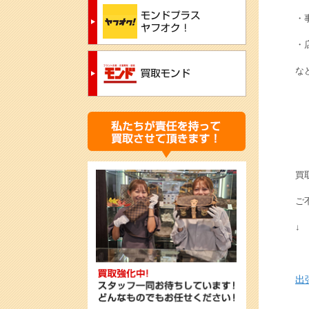
・
・
な
買
ご
↓
出