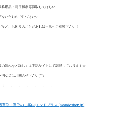
事務用品・厨房機器等買取してほしい
店をたたむので片づけたい
どなど…お困りのことがあれば当店へご相談下さい！
取の流れなど詳しくは下記サイトにて記載しております☆
不明な点はお問合せ下さい(^^♪
 ↓ ↓ ↓ ↓ ↓ ↓ ↓
張買取｜買取のご案内|モンドプラス (mondeshop.jp)