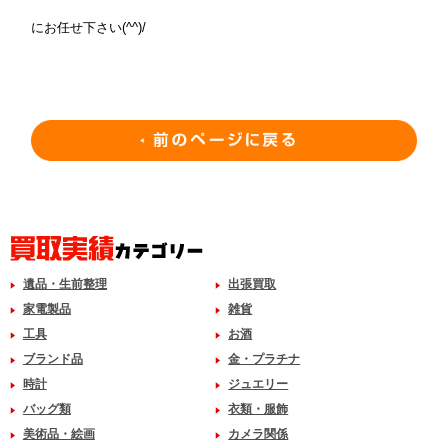
にお任せ下さい(^^)/
遺品・生前整理
出張買取
家電製品
雑貨
工具
お酒
ブランド品
金・プラチナ
時計
ジュエリー
バッグ類
衣類・服飾
美術品・絵画
カメラ関係