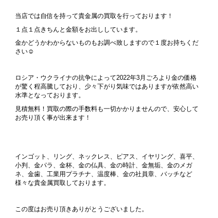
当店では自信を持って貴金属の買取を行っております！
１点１点きちんと金額をお出ししています。
金かどうかわからないものもお調べ致しますので１度お持ちくだ
さい☺
ロシア・ウクライナの抗争によって2022年3月ごろより金の価格
が驚く程高騰しており、少々下がり気味ではありますが依然高い
水準となっております。
見積無料！買取の際の手数料も一切かかりませんので、安心して
お売り頂く事が出来ます！
インゴット、リング、ネックレス、ピアス、イヤリング、喜平、
小判、金パラ、金杯、金の仏具、金の時計、金無垢、金のメガ
ネ、金歯、工業用プラチナ、温度棒、金の社員章、バッチなど
様々な貴金属買取しております。
この度はお売り頂きありがとうございました。