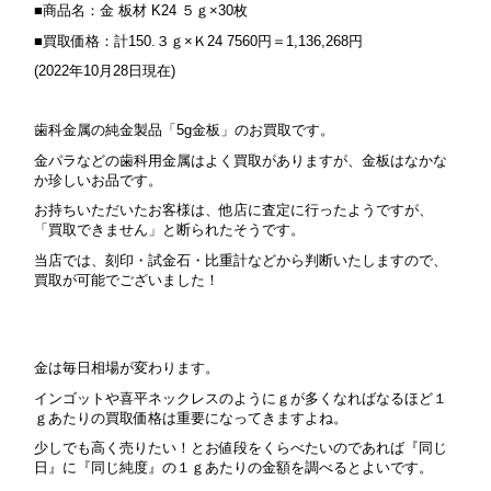
■商品名：金 板材 K24 ５ｇ×30枚
■買取価格：計150.３ｇ×Ｋ24 7560円＝1,136,268円
(2022年10月28日現在)
歯科金属の純金製品「5g金板」のお買取です。
金パラなどの歯科用金属はよく買取がありますが、金板はなかな
か珍しいお品です。
お持ちいただいたお客様は、他店に査定に行ったようですが、
「買取できません」と断られたそうです。
当店では、刻印・試金石・比重計などから判断いたしますので、
買取が可能でございました！
金は毎日相場が変わります。
インゴットや喜平ネックレスのようにｇが多くなればなるほど１
ｇあたりの買取価格は重要になってきますよね。
少しでも高く売りたい！とお値段をくらべたいのであれば『同じ
日』に『同じ純度』の１ｇあたりの金額を調べるとよいです。