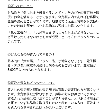
◎質ってなに？？
お品物を担保にお金を融資することです。その品物の査定額を限
度にお金を借りることができます。査定額以内であればお客様で
金額を決めることができます。期限までに元金と質料をお支払い
いただけばお預かりしたお品物はお客様にお返しいたします。
「急な出費が…」「お給料日までちょっとお金が足りない…」な
ど手放したくはないけどお金が必要…という方にピッタリのシス
テムです。
◎どんなものが質入れできるの？
基本的に『貴金属』『ブランド品』が対象となります。
電子機
器・デジタル家電等お受け出来るものもございます。査定額が
3,000円以上のものとなります。
◎買取と質入れどっちがいいの？
質入れの査定額と買取の査定額では買取の査定額の方が高くなり
ます。査定価格だけ比較すれば、買取の方がお得といえますが、
買取された品物は取り戻すことができません。とりあえず現金が
必要で、いずれ品物を取り戻したいと考えている方は、買取より
も質入れを利用されたほうが良いと思います。