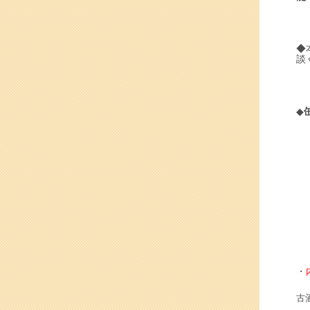
◆
談
◆
・
古