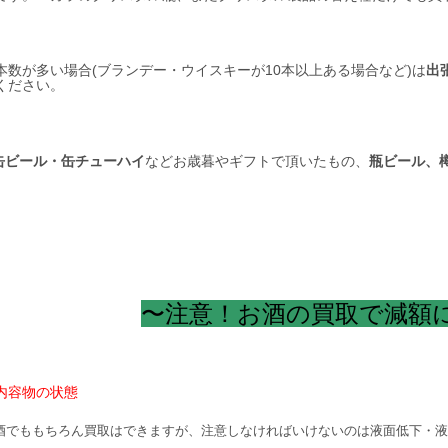
本数が多い場合(ブランデー・ウイスキーが10本以上ある場合など)は
出
ください。
缶ビール・缶チューハイ
などお歳暮やギフトで頂いたもの、
瓶ビール、
〜注意！お酒の買取で減額
内容物の状態
酒でももちろん買取はできますが、注意しなければいけないのは液面低下・液