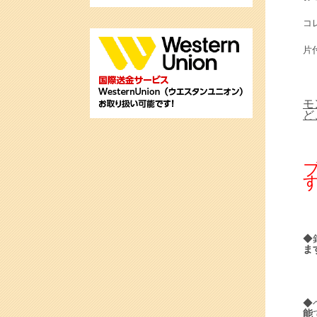
コ
片
モ
ど
す
◆
ま
◆
能