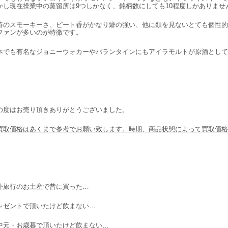
かし現在操業中の蒸留所は9つしかなく、銘柄数にしても10程度しかありませ
特のスモーキーさ、ピート香がかなり癖の強い、
他に類を見ないとても個性的
ファンが多いのが特徴です。
本でも有名なジョニーウォカーやバランタインにもアイラモルトが原酒として
の度はお売り頂きありがとうございました。
買取価格はあくまで参考でお願い致します。時期、商品状態によって買取価格
外旅行のお土産で昔に買った…
レゼントで頂いたけど飲まない…
中元・お歳暮で頂いたけど飲まない…