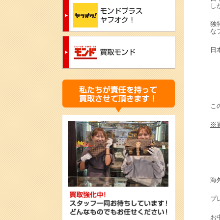
し
独
な
日
こ
※
海
プ
お