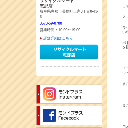
リサイクルマート
恵那店
こ
岐阜県恵那市長島町正家3丁目8-43-
ス
6
0573-59-8788
ラ
営業時間：10:00〜19:00
い
店舗詳細はこちら
ボ
を
「
ウ
ま
ま
日