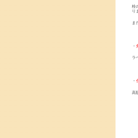
栓
り
ま
・
ラ
・
高