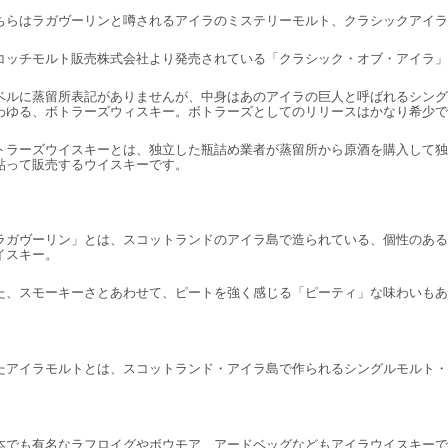
ちらはラガヴーリンと噂されるアイラのミステリーモルト、クラシックアイラ
コッチモルト販売株式会社より発売されている「クラシック・オブ・アイラ」
ベルに蒸留所表記がありませんが、中身はあのアイラの巨人と呼ばれるシング
わゆる、ボトラーズウィスキー。ボトラーズとしてのリリースはかなり希少で
トラーズウイスキーとは、独立した瓶詰め業者が蒸留所から原酒を購入して独
貼って販売するウイスキーです。
ラガヴーリン」とは、スコットランドのアイラ島で造られている、個性のある
イスキー。
た、スモーキーさとあわせて、ピートを強く感じる「ピーティ」な味わいもあ
たアイラモルトとは、スコットランド・アイラ島で作られるシングルモルト・
本でも有名なラフロイグやボウモア、アードベッグなどもアイラウイスキーで