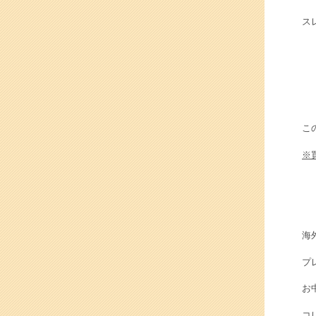
ス
こ
※
海
プ
お
コ