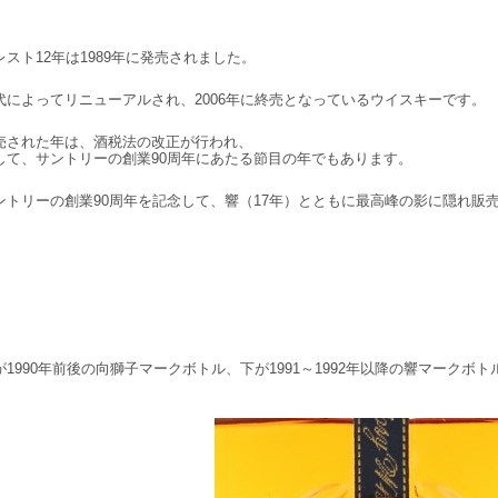
レスト12年は1989年に発売されました。
代によってリニューアルされ、2006年に終売となっているウイスキーです。
売された年は、酒税法の改正が行われ、
して、サントリーの創業90周年にあたる節目の年でもあります。
ントリーの創業90周年を記念して、響（17年）とともに最高峰の影に隠れ販
が1990年前後の向獅子マークボトル、下が1991～1992年以降の響マークボト