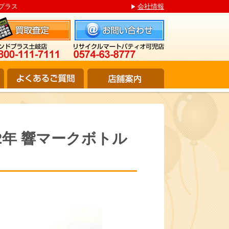
ドプラス
会社情報
 12年 響マークボトル
。