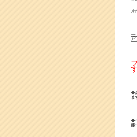
片
モ
ど
す
◆
ま
◆
能