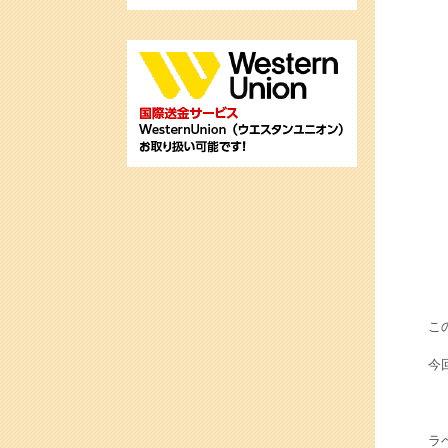
こ
今
ラ