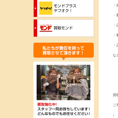
・
・
・
・
・
な
買
ご
↓