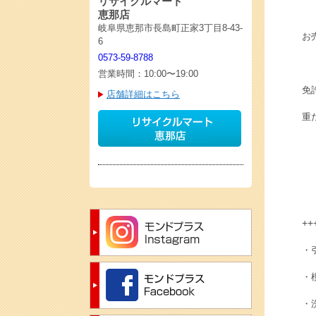
リサイクルマート
恵那店
岐阜県恵那市長島町正家3丁目8-43-
お
6
0573-59-8788
営業時間：10:00〜19:00
免
店舗詳細はこちら
重
++
・
・
・