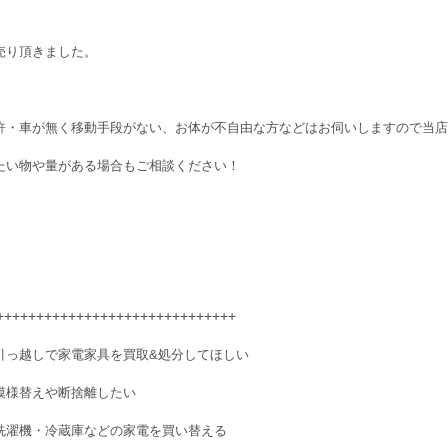
売り頂きました。
許・車が無く移動手段がない、お体が不自由な方などはお伺いしますので当店へご
たい物や量がある場合もご相談ください！
++++++++++++++++++++++++++++++
引っ越しで家電家具を買取&処分してほしい
模様替えや断捨離したい
洗濯機・冷蔵庫などの家電を買い替える