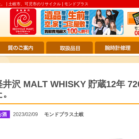
ました。 | 土岐市、可児市のリサイクル | モンドプラス
軽井沢 MALT WHISKY 貯蔵12年 
た。
お酒
2023/02/09
モンドプラス土岐