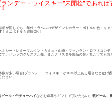
ブランデー・ウイスキー”未開栓”であれ
!!
銘柄が同じでも、年代・ラベルのデザインやカラー・ボトルの色・キャ
す
！ミニボトルも買取OK！
ヘネシー・レミーマルタン・カミュ・山崎・マッカラン・ロマネコンテ
です。バカラのクリスタル瓶、またクリスタル製品の替え栓だけでも買
本数が多い場合(ブランデー・ウイスキーが10本以上ある場合など)は
出
ください。
缶ビール・缶チューハイ
などお歳暮やギフトで頂いたもの、
瓶ビール、