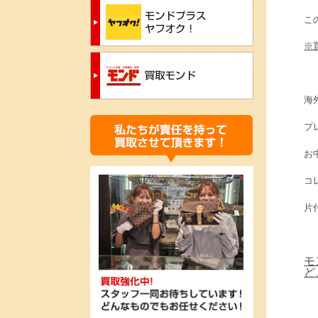
こ
※
海
プ
お
コ
片
モ
ど