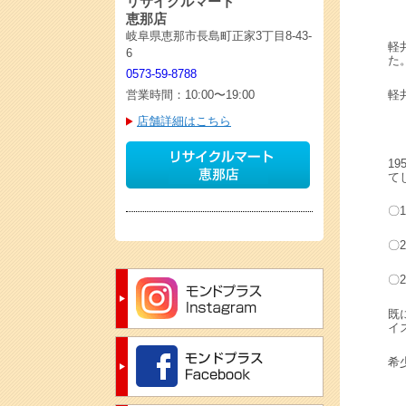
リサイクルマート
恵那店
岐阜県恵那市長島町正家3丁目8-43-
軽
6
た
0573-59-8788
軽
営業時間：10:00〜19:00
店舗詳細はこちら
1
て
〇
〇
〇
既に
イ
希