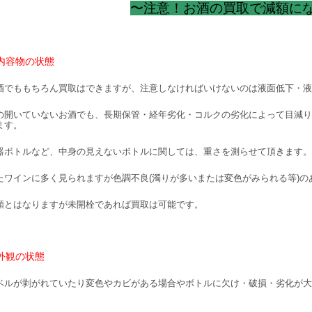
〜注意！お酒の買取で減額に
内容物の状態
酒でももちろん買取はできますが、注意しなければいけないのは液面低下・液
の開いていないお酒でも、長期保管・経年劣化・コルクの劣化によって目減り
ます。
器ボトルなど、中身の見えないボトルに関しては、重さを測らせて頂きます。
たワインに多く見られますが色調不良(濁りが多いまたは変色がみられる等)の
額とはなりますが未開栓であれば買取は可能です。
外観の状態
ベルが剥がれていたり変色やカビがある場合やボトルに欠け・破損・劣化が大