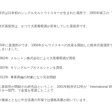
井沢は日本初のシングルモルトウイスキーが生まれた場所で、1955年竣工の
。
井沢蒸留所は、かつて大黒葡萄酒が所有していた蒸留所です。
955年に蒸溜所ができ、1956年からウイスキーの生産を開始した軽井沢蒸溜所
しまいました。
1962年: メルシャン株式会社により大黒葡萄酒が買収
2007年: キリングループがメルシャンを買収
2012年: 事業再編の対象になり完全閉鎖
蒸留所が閉鎖され終売品ということ、2001年軽井沢12年が「International Wine an
スキー部門」で金賞を受賞したことで
少価値とともに中古流通の市場では価格高騰が続いています。