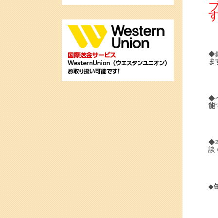
す
◆
ま
◆
能
◆
談
◆