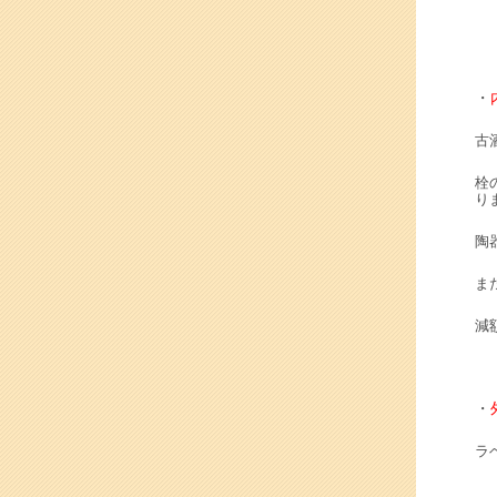
・
古
栓
り
陶
ま
減
・
ラ