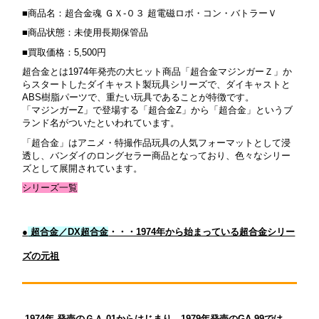
■商品名：超合金魂 ＧＸ-０３ 超電磁ロボ・コン・バトラーＶ
■商品状態：未使用長期保管品
■買取価格：5,500円
超合金とは1974年発売の大ヒット商品「超合金マジンガーＺ」か
らスタートしたダイキャスト製玩具シリーズで、
ダイキャストと
ABS樹脂パーツで、重たい玩具であることが特徴です。
「マジンガーZ」で登場する「超合金Z」から「超合金」というブ
ランド名がついたといわれています。
「超合金」はアニメ・特撮作品玩具の人気フォーマットとして浸
透し、バンダイのロングセラー商品となっており、
色々なシリー
ズとして展開されています。
シリーズ一覧
●
超合金／DX超合金
・・・1974年から始まっている超合金シリー
ズの元祖
1974年 発売のＧＡ-01からはじまり、1979年発売のGA-99では、