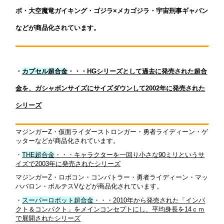
ボ・大空魔竜ガイキング・ゴジラ×メカゴジラ・宇宙刑事ギャバン
などが商品化されています。
・
カプセル超合金
・・・HGシリーズとして過去に発売された超合
金を、ガシャボンサイズにサイズダウンして2002年に発売された
シリーズ
マジンガーZ・仮面ライダーストロンガー・勇者ライディーン・ゲ
ッターなどが商品化されています。
・
THE超合金
・・・キャラクターを一回り小さな90ミリというサ
イズで2003年に発売されたシリーズ
マジンガーZ・ロボコン・コンバトラー・勇者ライディーン・マッ
ハバロン・ボルテスVなどが商品化されています。
・
スーパーロボット超合金
・・・2010年から発売された「インパ
クト＆コンパクト」をメインコンセプトにし、平均身長を14ｃｍ
で展開されたシリーズ