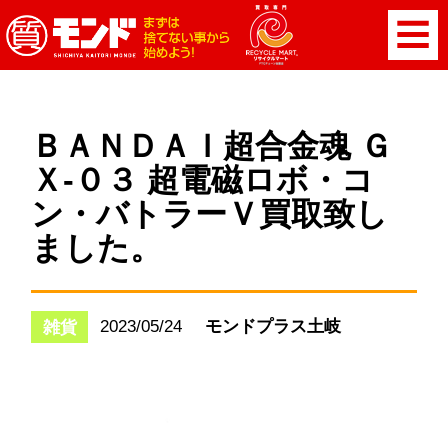
ＢＡＮＤＡＩ超合金魂 Ｇ
Ｘ-０３ 超電磁ロボ・コ
ン・バトラーＶ買取致し
ました。
2023/05/24
モンドプラス土岐
雑貨