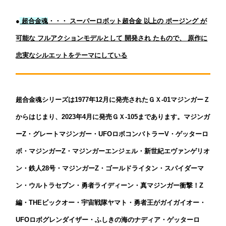
●
超合金魂
・・・ スーパーロボット超合金 以上の ポージング が
可能な フルアクションモデルとして 開発され たもので、 原作に
忠実なシルエットをテーマにしている
超合金魂シリーズは1977年12月に発売されたＧＸ-01マジンガーＺ
からはじまり、2023年4月に発売ＧＸ-105まであります。マジンガ
ーZ・グレートマジンガー・UFOロボコンバトラーV・ゲッターロ
ボ・マジンガーZ・マジンガーエンジェル・新世紀エヴァンゲリオ
ン・鉄人28号・マジンガーZ・ゴールドライタン・スパイダーマ
ン・ウルトラセブン・勇者ライディーン・真マジンガー衝撃！Z
編・THEビックオー・宇宙戦隊ヤマト・勇者王がガイガイオー・
UFOロボグレンダイザー・ふしきの海のナディア・ゲッターロ