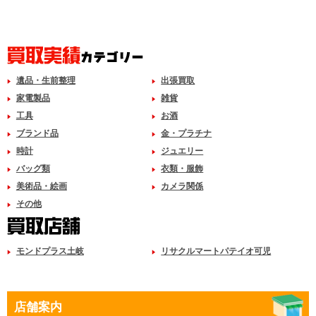
遺品・生前整理
出張買取
家電製品
雑貨
工具
お酒
ブランド品
金・プラチナ
時計
ジュエリー
バッグ類
衣類・服飾
美術品・絵画
カメラ関係
その他
モンドプラス土岐
リサクルマートパテイオ可児
店舗案内