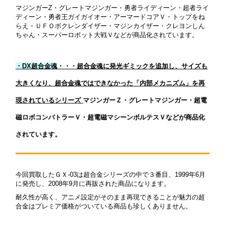
マジンガーZ・グレートマジンガー・勇者ライディーン・超者ライ
ディーン・勇者王ガイガイオー・アーマードコアＶ・トップをね
らえ・ＵＦＯボクレンダイザー・マジンカイザー・クレヨンしん
ちゃん・スーパーロボット大戦Ｖなどが商品化されています。
・
DX超合金魂
・・・超合金魂に発光ギミックを追加し、サイズも
大きくなり、超合金魂ではできなかった「内部メカニズム」を再
現されているシリーズ
マジンガーＺ・グレートマジンガー・超電
磁ロボコンバトラーＶ・超電磁マシーンボルテスＶなどが商品化
されています。
今回買取したＧＸ-03は超合金シリーズの中で３番目、1999年6月
に発売し、2008年9月に再販された商品になります。
耐久性が高く、アニメ設定がそのまま再現できることが魅力の超
合金はプレミア価格がついている商品も珍しくありません。