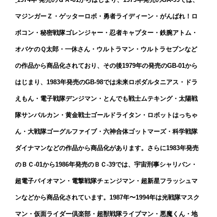
マジンガーＺ・ゲッターロボ・勇者ライディーン・がんばれ！ロ
ボコン・秘密戦隊ゴレンジャー・忍者キャプター・鉄腕アトム・
オバケのＱ太郎・一休さん・ウルトラマン・ウルトラセブンなど
の作品から商品化されており、
その後1979年の発売のGB-01から
はじまり、1983年発売のGB-98では未来ロボダルタニアス・ドラ
えもん・電子戦隊デンジマン・とんでも戦士ムテキング・太陽戦
隊サンバルカン・黄金戦士ゴールドライタン・ロボットはっちゃ
ん・大戦隊ゴーグルファイブ・六神合体ゴットマーズ・科学戦隊
ダイナマン
などの作品から商品化があります。さらに1983年発売
のＢＣ-01から1986年発売のＢＣ-39では、宇宙刑事シャリバン・
超電子バイオマン・電撃戦隊チェンジマン・超新星フラッシュマ
ンなどから商品化されています。1987年〜1994年は光戦隊マスク
マン・仮面ライダー倶楽部・超獣戦隊ライブマン・悪魔くん・地