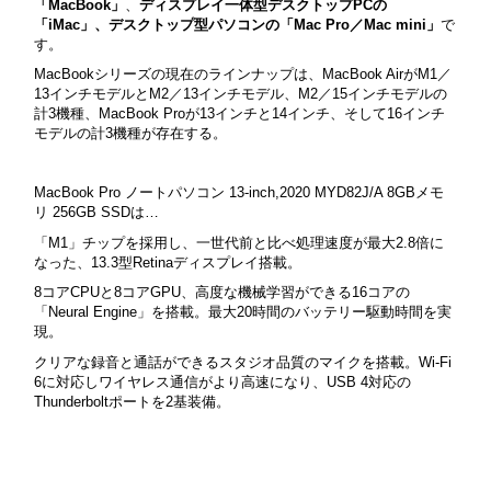
「MacBook」
、
ディスプレイ一体型デスクトップPCの
「iMac」、デスクトップ型パソコンの「Mac Pro／Mac mini」
で
す。
MacBookシリーズの現在のラインナップは、MacBook AirがM1／
13インチモデルとM2／13インチモデル、M2／15インチモデルの
計3機種、MacBook Proが13インチと14インチ、そして16インチ
モデルの計3機種が存在する。
MacBook Pro ノートパソコン 13-inch,2020 MYD82J/A 8GBメモ
リ 256GB SSDは…
「M1」チップを採用し、一世代前と比べ処理速度が最大2.8倍に
なった、13.3型Retinaディスプレイ搭載。
8コアCPUと8コアGPU、高度な機械学習ができる16コアの
「Neural Engine」を搭載。最大20時間のバッテリー駆動時間を実
現。
クリアな録音と通話ができるスタジオ品質のマイクを搭載。Wi-Fi
6に対応しワイヤレス通信がより高速になり、USB 4対応の
Thunderboltポートを2基装備。