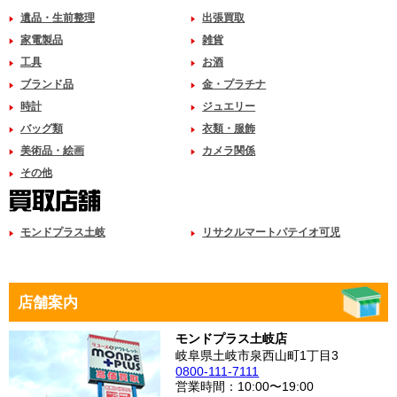
遺品・生前整理
出張買取
家電製品
雑貨
工具
お酒
ブランド品
金・プラチナ
時計
ジュエリー
バッグ類
衣類・服飾
美術品・絵画
カメラ関係
その他
モンドプラス土岐
リサクルマートパテイオ可児
店舗案内
モンドプラス土岐店
岐阜県土岐市泉西山町1丁目3
0800-111-7111
営業時間：10:00〜19:00