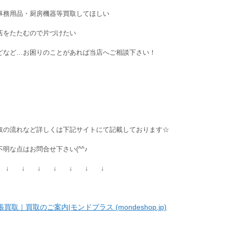
事務用品・厨房機器等買取してほしい
店をたたむので片づけたい
どなど…お困りのことがあれば当店へご相談下さい！
取の流れなど詳しくは下記サイトにて記載しております☆
不明な点はお問合せ下さい(^^♪
 ↓ ↓ ↓ ↓ ↓ ↓ ↓
張買取｜買取のご案内|モンドプラス (mondeshop.jp)