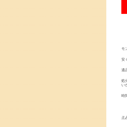
モ
安
遺
処
い
時
そ