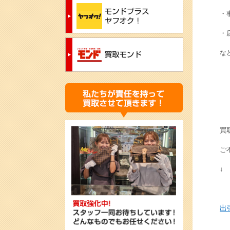
・
・
な
買
ご
↓
出