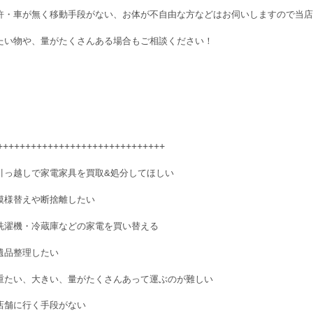
許・車が無く移動手段がない、お体が不自由な方などはお伺いしますので当店へご
たい物や、量がたくさんある場合もご相談ください！
++++++++++++++++++++++++++++++
引っ越しで家電家具を買取&処分してほしい
模様替えや断捨離したい
洗濯機・冷蔵庫などの家電を買い替える
遺品整理したい
重たい、大きい、量がたくさんあって運ぶのが難しい
店舗に行く手段がない