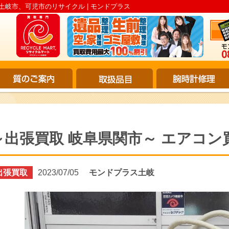
 土岐市、可児市のリサイクル | モンドプラス
～出張買取 岐阜県関市～ エアコ
出張買取
2023/07/05
モンドプラス土岐