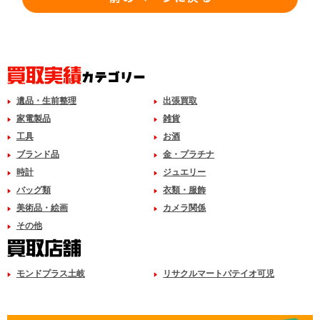
遺品・生前整理
出張買取
家電製品
雑貨
工具
お酒
ブランド品
金・プラチナ
時計
ジュエリー
バッグ類
衣類・服飾
美術品・絵画
カメラ関係
その他
モンドプラス土岐
リサクルマートパテイオ可児