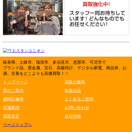
岐阜県、土岐市、瑞浪市、多治見市、恵那市、可児市で
ブランド品、貴金属、宝石、高級時計、デジタル家電、商品券、お
酒、古着をどこよりも高価買取！！
トップページ
買取の案内
質のご案内
取扱品目
腕時計修理
よくあるご質問
店舗案内
お問い合わせ
買取査定
会社情報
ページトップへ