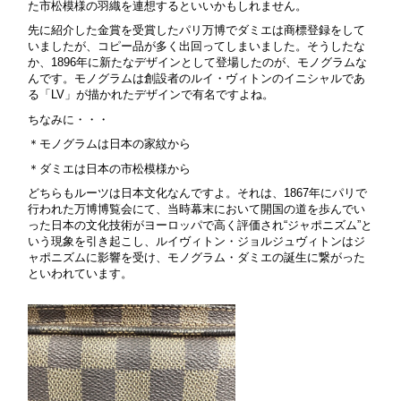
た市松模様の羽織を連想するといいかもしれません。
先に紹介した金賞を受賞したパリ万博でダミエは商標登録をして
いましたが、コピー品が多く出回ってしまいました。そうしたな
か、1896年に新たなデザインとして登場したのが、モノグラムな
んです。モノグラムは創設者のルイ・ヴィトンのイニシャルであ
る「LV」が描かれたデザインで有名ですよね。
ちなみに・・・
＊モノグラムは日本の家紋から
＊ダミエは日本の市松模様から
どちらもルーツは日本文化なんですよ。それは、1867年にパリで
行われた万博博覧会にて、当時幕末において開国の道を歩んでい
った日本の文化技術がヨーロッパで高く評価され“ジャポニズム”と
いう現象を引き起こし、ルイヴィトン・ジョルジュヴィトンはジ
ャポニズムに影響を受け、モノグラム・ダミエの誕生に繋がった
といわれています。