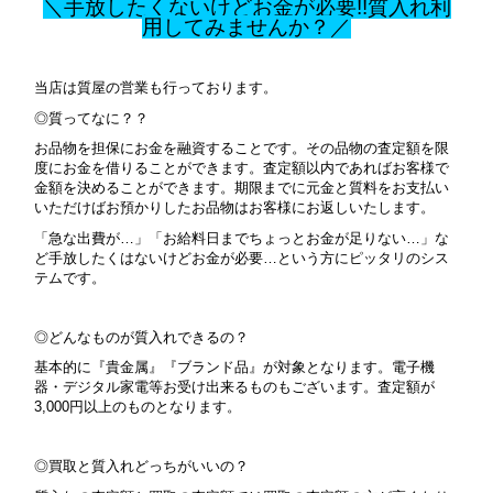
＼手放したくないけどお金が必要!!質入れ利
用してみませんか？／
当店は質屋の営業も行っております。
◎質ってなに？？
お品物を担保にお金を融資することです。その品物の査定額を限
度にお金を借りることができます。査定額以内であればお客様で
金額を決めることができます。期限までに元金と質料をお支払い
いただけばお預かりしたお品物はお客様にお返しいたします。
「急な出費が…」「お給料日までちょっとお金が足りない…」な
ど手放したくはないけどお金が必要…という方にピッタリのシス
テムです。
◎どんなものが質入れできるの？
基本的に『貴金属』『ブランド品』が対象となります。
電子機
器・デジタル家電等お受け出来るものもございます。査定額が
3,000円以上のものとなります。
◎買取と質入れどっちがいいの？