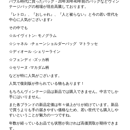
バブル時代に買ったバッグ・20年30年40年前のバッグなどヴィン
テージバッグの相場が現在高騰しております。
『レトロ』、『おしゃれ』、『人と被らない』と今の若い世代を
中心に人気がございます♪
その中でも
☆ルイヴィトン- モノグラム
☆シャネル -チェーンショルダーバッグ マトラッセ
☆ディオール -シェリーライン
☆フェンディ -ズッカ柄
☆セリーヌ -マカダム柄
などが特に人気がございます。
人気で復刻版が作られている物もあります！
もちろんヴィンテージ品は新品では購入できません。中古でしか
手にはいりません。
また各ブランドの新品定価は年々値上がりが続けています。新品
で買うよりも手の届きやすい価格なため、若い世代でも購入しや
すいということが魅力の一つですね。
年数が経っているお品でも状態が良ければ高価買取が期待できま
す。