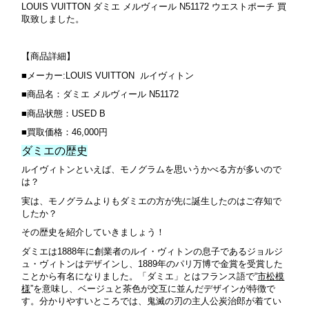
LOUIS VUITTON ダミエ メルヴィール N51172 ウエストポーチ 買
取致しました。
【商品詳細】
■メーカー:LOUIS VUITTON ルイヴィトン
■商品名：ダミエ メルヴィール N51172
■商品状態：USED B
■買取価格：46,000円
ダミエの歴史
ルイヴィトンといえば、モノグラムを思いうかべる方が多いので
は？
実は、モノグラムよりもダミエの方が先に誕生したのはご存知で
したか？
その歴史を紹介していきましょう！
ダミエは1888年に創業者のルイ・ヴィトンの息子であるジョルジ
ュ・ヴィトンはデザインし、1889年のパリ万博で金賞を受賞した
ことから有名になりました。「ダミエ」とはフランス語で“
市松模
様
”を意味し、ベージュと茶色が交互に並んだデザインが特徴で
す。分かりやすいところでは、鬼滅の刃の主人公炭治郎が着てい