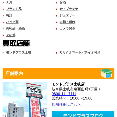
工具
お酒
ブランド品
金・プラチナ
時計
ジュエリー
バッグ類
衣類・服飾
美術品・絵画
カメラ関係
その他
モンドプラス土岐
リサクルマートパテイオ可児
店舗案内
モンドプラス土岐店
岐阜県土岐市泉西山町1丁目3
0800-111-7111
営業時間：10:00〜19:00
店舗詳細はこちら