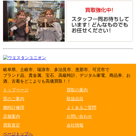
岐阜県、土岐市、瑞浪市、多治見市、恵那市、可児市で
ブランド品、貴金属、宝石、高級時計、デジタル家電、商品券、お
酒、古着をどこよりも高価買取！！
トップページ
買取の案内
質のご案内
取扱品目
腕時計修理
よくあるご質問
店舗案内
お問い合わせ
買取査定
会社情報
ページトップへ