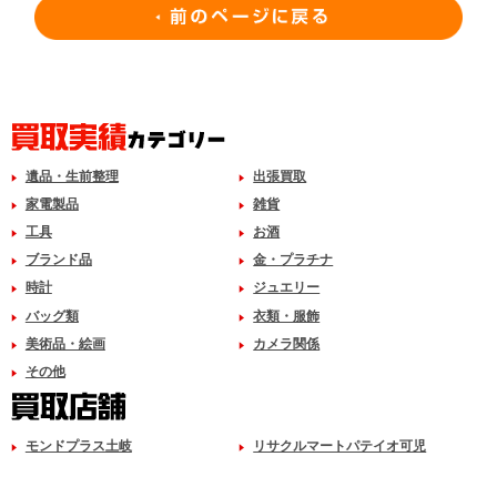
遺品・生前整理
出張買取
家電製品
雑貨
工具
お酒
ブランド品
金・プラチナ
時計
ジュエリー
バッグ類
衣類・服飾
美術品・絵画
カメラ関係
その他
モンドプラス土岐
リサクルマートパテイオ可児