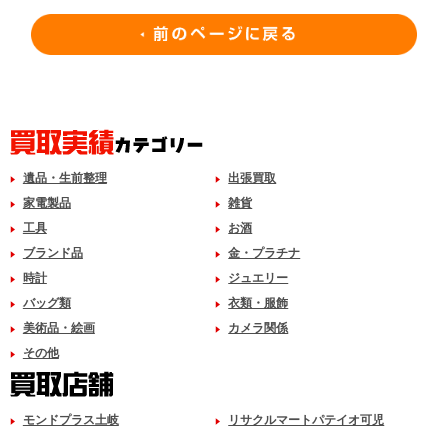
遺品・生前整理
出張買取
家電製品
雑貨
工具
お酒
ブランド品
金・プラチナ
時計
ジュエリー
バッグ類
衣類・服飾
美術品・絵画
カメラ関係
その他
モンドプラス土岐
リサクルマートパテイオ可児