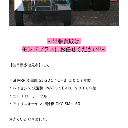
～出張
買取は
モンドプラスにお任せください!!～
【岐阜県多治見市】にて
＊SHARP 冷蔵庫 SJ‐GD１４C－B ２０１７年製
＊ハイセンス 洗濯機 HW‐G５５E４㏍ ２０１６年製
＊ニトリ ローテーブル
＊アイリスオーヤマ 掃除機 DKC‐SM１‐SR
お売りいただきました。