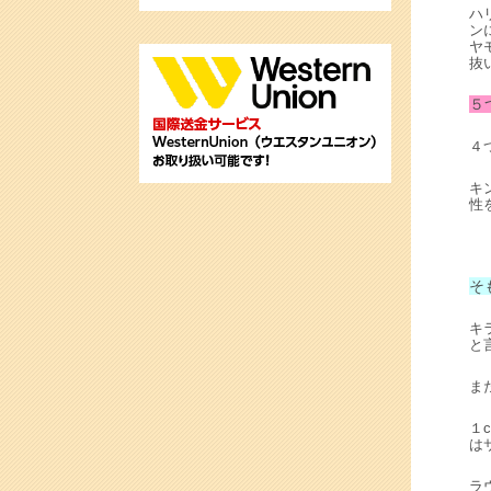
ハ
ン
ヤ
抜
５
４
キ
性
そ
キ
と
ま
１
は
ラ