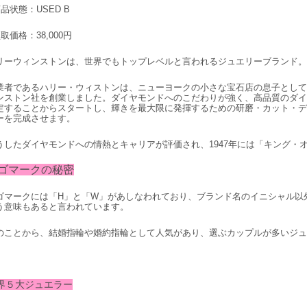
商品状態：USED B
取価格：38,000円
リーウィンストンは、世界でもトップレベルと言われるジュエリーブランド。
業者であるハリー・ウィストンは、ニューヨークの小さな宝石店の息子として生
ンストン社を創業しました。ダイヤモンドへのこだわりが強く、高品質のダイ
定することからスタートし、輝きを最大限に発揮するための研磨・カット・デ
ーを完成させます。
うしたダイヤモンドへの情熱とキャリアが評価され、1947年には「キング・
ゴマークの秘密
ゴマークには「H」と「W」があしなわれており、ブランド名のイニシャル以外にも
う意味もあると言われています。
のことから、結婚指輪や婚約指輪として人気があり、選ぶカップルが多いジュ
界５大ジュエラー