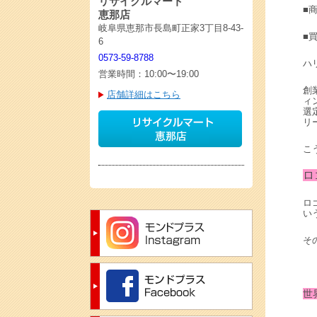
リサイクルマート
■
恵那店
岐阜県恵那市長島町正家3丁目8-43-
■買
6
0573-59-8788
ハ
営業時間：10:00〜19:00
創
店舗詳細はこちら
ィ
選
リ
こ
ロ
ロ
い
そ
世