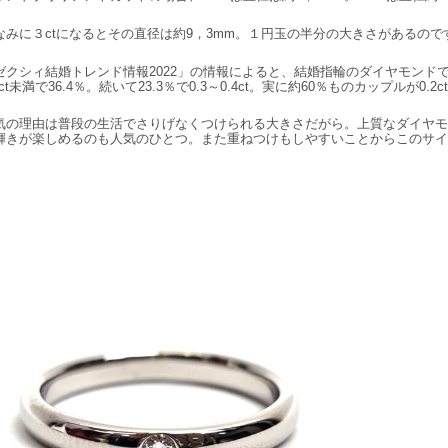
なみに３ctになるとその直径は約9，3mm。１円玉の半分の大きさがあるので
ゼクシィ結婚トレンド情報2022」の情報によると、結婚指輪のダイヤモンドで最
3ct未満で36.4％。続いて23.3％で0.3～0.4ct。実に約60％ものカップルが0.
気の理由は普段の生活でさりげなくつけられる大きさだがら。上質なダイヤモ
輝きが楽しめるのも人気のひとつ。また重ねつけもしやすいことからこのサイ