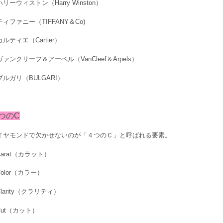
リーウィストン（Harry Winston）
ティファニー（TIFFANY＆Co)
ルティエ（Cartier）
ァンクリーフ＆アーベル（VanCleef＆Arpels）
ブルガリ（BULGARI）
つのC
イヤモンドで欠かせないのが「４つのＣ」と呼ばれる要素。
Carat（カラット）
olor（カラー）
larity（クラリティ）
Cut（カット）