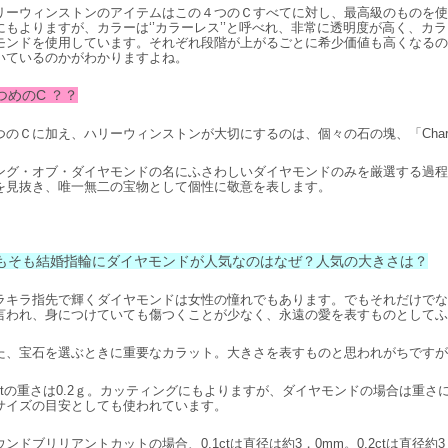
リーウィンストンのアイテムはこの４つのＣすべてに対し、最高級のものを使
にもよりますが、カラーは‘’カラーレス’’と呼べれ、非常に透明度が高く、カ
モンドを使用しています。それぞれ段階が上がるごとに希少価値も高くなるの
いているのかがわかりますよね。
つめのC ？？
つのＣに加え、ハリーウィンストンが大切にするのは、個々の石の塊、「Chara
ング・オブ・ダイヤモンドの名にふさわしいダイヤモンドのみを厳選する過程
を見抜き、唯一無二の宝物として個性に敬意を表します。
もそも結婚指輪にダイヤモンドが人気なのはなぜ？人気の大きさは？
ラキラ指先で輝くダイヤモンドは女性の憧れでもあります。でもそれだけでな
言われ、身につけていても傷つくことが少なく、永遠の愛を表すものとしてふ
た、宝石を選ぶときに重要なカラット。大きさを表すものと思われがちですが、
ctの重さは0.2ｇ。カッティングにもよりますが、ダイヤモンドの場合は重
サイズの目安としても使われています。
ウンドブリリアントカットの場合、0.1ctは直径は約3，0mm。0.2ctは直径約3