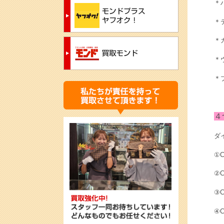
＊ハ
＊
＊カ
＊ヴ
＊
４
ダ
①
②C
③C
④