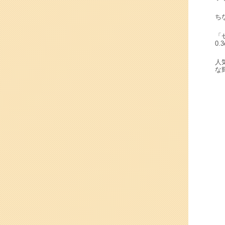
ち
「
0.
人
な