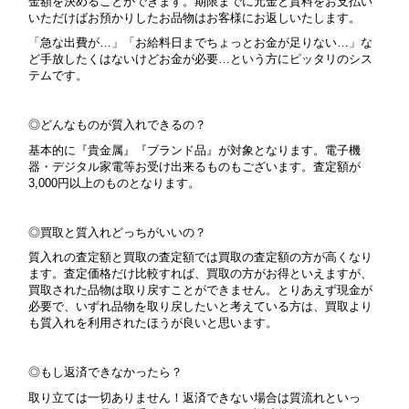
金額を決めることができます。期限までに元金と質料をお支払い
いただけばお預かりしたお品物はお客様にお返しいたします。
「急な出費が…」「お給料日までちょっとお金が足りない…」な
ど手放したくはないけどお金が必要…という方にピッタリのシス
テムです。
◎どんなものが質入れできるの？
基本的に『貴金属』『ブランド品』が対象となります。
電子機
器・デジタル家電等お受け出来るものもございます。査定額が
3,000円以上のものとなります。
◎買取と質入れどっちがいいの？
質入れの査定額と買取の査定額では買取の査定額の方が高くなり
ます。査定価格だけ比較すれば、買取の方がお得といえますが、
買取された品物は取り戻すことができません。とりあえず現金が
必要で、いずれ品物を取り戻したいと考えている方は、買取より
も質入れを利用されたほうが良いと思います。
◎もし返済できなかったら？
取り立ては一切ありません！返済できない場合は質流れといっ