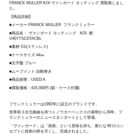
FRANCK MULLER KOI ヴァンガード ヨッティング 買取致しまし
た。
【商品詳細】
■メーカー:FRANCK MULLER フランクミュラー
■商品名： ヴァンガード ヨッティング KOI 鯉
V45YTSCDTACBL
■素材:SS(ステンレス)
■ケースサイズ:44㎜
■文字盤:ブルー
■ムーブメント:自動巻き
■商品状態：USED A
■買取価格：415,000円 (箱・ケース付属)
フランクミュラーは1992年に設立のブランドです。
世界初３次元曲線を持つトノウカーベックスの発明から30年、フ
ランクミュラーのニュースタンダートとして登場。
「ヴァンガード」は「前衛」という意味を持ち、新たな’時’のコン
セプトに技術の枠を尽くし、完成されました。