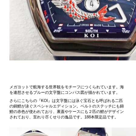
メガヨットで航海する世界観をモチーフにつくられています。海
を連想させるブルーの文字盤にコンパス図が描かれています。
さらにこちらの『KOI』は文字盤には泳ぐ宝石とも呼ばれる二匹
の錦鯉が泳ぐスペシャルエディション。ベルトのステッチにも錦
鯉の赤色が使われており、裏蓋やケースにも２匹の鯉がデザイン
されており、至れり尽くせりの逸品です。188本限定品です。