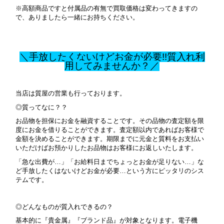
※高額商品ですと付属品の有無で買取価格は変わってきますの
で、ありましたら一緒にお持ちください。
＼手放したくないけどお金が必要!!質入れ利
用してみませんか？／
当店は質屋の営業も行っております。
◎質ってなに？？
お品物を担保にお金を融資することです。その品物の査定額を限
度にお金を借りることができます。査定額以内であればお客様で
金額を決めることができます。期限までに元金と質料をお支払い
いただけばお預かりしたお品物はお客様にお返しいたします。
「急な出費が…」「お給料日までちょっとお金が足りない…」な
ど手放したくはないけどお金が必要…という方にピッタリのシス
テムです。
◎どんなものが質入れできるの？
基本的に『貴金属』『ブランド品』が対象となります。
電子機