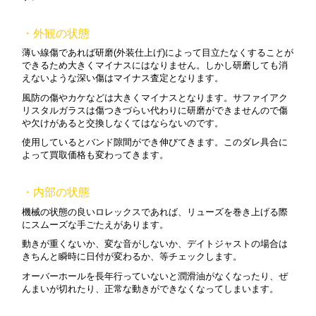
・外観の状態
薄い線傷であれば研磨(外装仕上げ)によって目立たなくすることが
できるため大きくマイナスにはなりません。しかし研磨しても消
えないような深い傷はマイナス査定となります。
風防の傷やカケなどは大きくマイナスとなります。サファイアク
リスタルガラスは傷つきづらい代わりに研磨ができませんので傷
や欠けがあると交換しなくてはならないのです。
使用しているとバンド隙間ができ伸びてきます。このダレ具合に
よって買取価格も変わってきます。
・内部の状態
機械の状態の良いロレックスであれば、リューズを巻き上げる際
にスムーズな手ごたえがあります。
動きが重くないか、変な音がしないか、デイトジャストの場合は
きちんと瞬時に日付が変わるか、等チェックします。
オーバーホールを長年行っていないと潤滑油がなくなったり、ぜ
んまいが切れたり、正常な動きができなくなってしまいます。