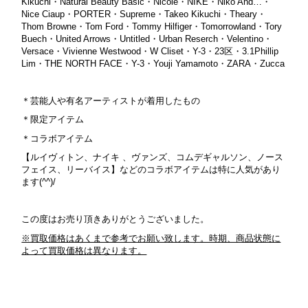
Kikuchi・Natural Beauty Basic・Nicole・NIKE・Niko And…・
Nice Ciaup・PORTER・Supreme・Takeo Kikuchi・Theary・
Thom Browne・Tom Ford・Tommy Hilfiger・Tomorrowland・Tory
Buech・United Arrows・Untitled・Urban Reserch・Velentino・
Versace・Vivienne Westwood・W Cliset・Y-3・23区・3.1Phillip
Lim・THE NORTH FACE・Y-3・Youji Yamamoto・ZARA・Zucca
＊芸能人や有
名アーティストが着用したもの
＊限定アイテム
＊コラボアイテム
【ルイヴィトン、ナイキ 、ヴァンズ、コムデギャルソン、ノース
フェイス、リーバイス】などのコラボアイテムは特に人気があり
ます(^^)/
この度はお売り頂きありがとうございました。
※買取価格はあくまで参考でお願い致します。時期、商品状態に
よって買取価格は異なります。