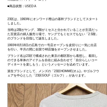
■商品状態：USED A
23区は、1993年にオンワード樫山の基幹ブランドとしてスタート
しました。
当時は2階がヤング、3階がミセスと分かれていることが主流だっ
た百貨店の婦人服売り場で、ヤングでもミセスでもない「2.5階」
のブランドを目指して誕生しました。
1993年8月18日の広島での一号店オープンを皮切りに一気に出店
を行い、半月の間に全国で48店舗をオープンさせました。
ブランド名は23区で構成された東京の都区部から着想し、着回し
のできる単体のアイテムを自在に組み合わせて「自分らしいコー
ディネートを楽しもう」というメッセージを込めています。
派生ブランドとして、メンズの「23区HOMME(オム)」やゴルフウ
ェアを中心とした「23区GOLF（ゴルフ）」があります。