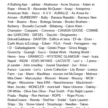
A Bathing Ape ・adidas・Abahouse・Acne Stusios・Adam et
Rope・Ahnes B・Alexander McQueen・Anayi・Anteprima・
American Holic・Asics・A.V.V・AURALLE・As Know As・
Armani・BURBERRY・Bally・Banana Republic・Barneys New
York・Beams・Boss・Bottega Venata・Brooks Brothers・
Berberry・Brunello Cucinelli・Billabong・Calvin Klein・
Champion・Ciaopanic・Converse・CANADA GOOSE・COMME
des GARCONS・DIESEL・Dazzlin・Disignworks・
Dolce&Gabbana・DANTON・Edifice et Iena・EF-de・Etoro・
Earth Music＆Ecology・Edwin・FILA・Fendi・Ferragamo・rey
I.D・Galladagalante・Gap・Gelato Pique・Ginza Maggy・
Givenchy・Granigh・Gucci・Global Work・Hunting World・
Herno・Iena・
GRAMICCI・HYSTERIC GLAMOUR・Ined・Isaia
Napoli・INGNI・ISSEI MIYAKE・LACOSTE・Levi’ｓ・J.press・
jil sander・John smedley・Jounel Standard・Jun・Kiton・
Kenzo・Lacoste・Livi’s・Linvin Collection・Lily Brown・Lowrys
Farm・Lee・Marni・MaxMara・mizuiro ind McGregor・Melrose・
Mila Owen・Marcuryduo・Missoni・Moorer・Moussy・MCM・
Msgm・Mitsumine・New ERA・NanoUniverse・Mackintosh・
Marc Jocobs・MONCLER・mont-bell・Nano Univese・Oakley・
Off-White・Olive Des Olive・Paul Smith・Polo Ralph Lauren・
Prada・Replay・Ron Herman・ROPE・・Rope Picnic・
RodeoCrowns・Rienda・Shel’tter・Snidel・Saint Laurent・
Ships・Sly・Stone Island・Strasburgo・Needles・Takeo