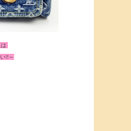
取は
!!～
。