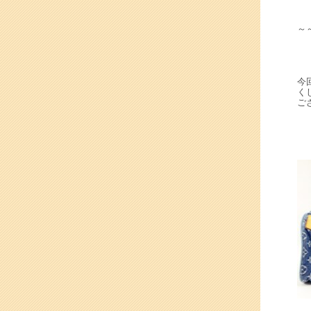
～
今
く
ご