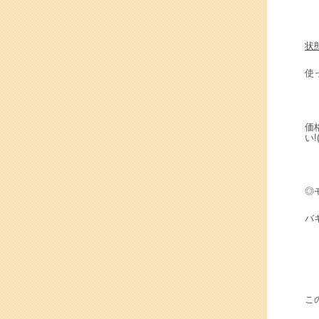
状
使
価
い!(
◎
バ
こ