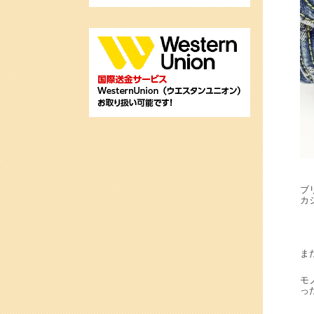
ブ
カ
ま
モ
っ