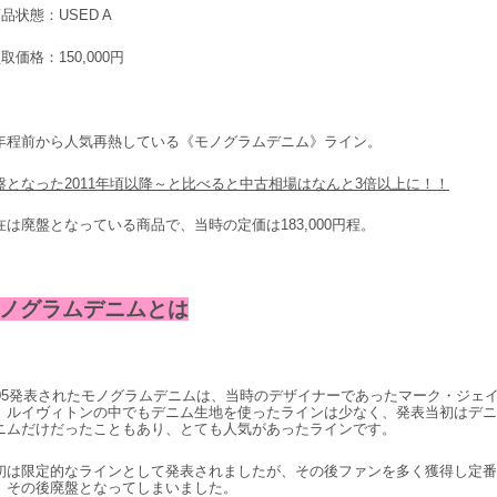
商品状態：USED A
取価格：150,000円
年程前から人気再熱している《モノグラムデニム》ライン。
盤となった2011年頃以降～と比べると中古相場はなんと3倍以上に！！
在は廃盤となっている商品で、当時の定価は183,000円程。
ノグラムデニムとは
005発表されたモノグラムデニムは、当時のデザイナーであったマーク・ジェ
。ルイヴィトンの中でもデニム生地を使ったラインは少なく、発表当初はデニ
ニムだけだったこともあり、とても人気があったラインです。
初は限定的なラインとして発表されましたが、その後ファンを多く獲得し定番
、その後廃盤となってしまいました。