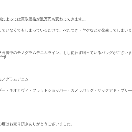
態によっては買取価格が数万円も変わってきます。
っていなくてもしまっているだけで、べたつき・ヤケなどが発生してしまいます
格高騰中のモノグラムデニムライン。もし使わず眠っているバッグがございま
^^)!
モノグラムデニム
ギー・ネオカヴィ・フラットショッパー・カメラバッグ・サックアド・プリ―テ
の度はお売り頂きありがとうございました。