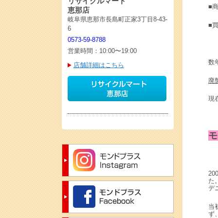
リサイクルマート
■
恵那店
岐阜県恵那市長島町正家3丁目8-43-
■買
6
0573-59-8788
営業時間：10:00〜19:00
数
店舗詳細はこちら
廃
現
モ
2
た
デ
当
ず