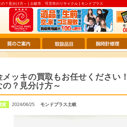
？見分け方～ | 土岐市、可児市のリサイクル | モンドプラス
金メッキの買取もお任せください
なの？見分け方～
雑貨
2024/06/25
モンドプラス土岐