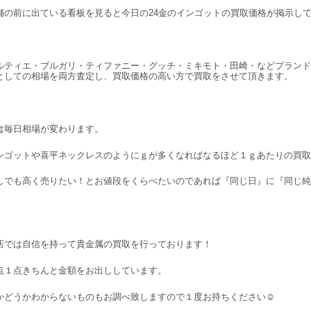
舗の前に出ている看板を見ると今日の24金のインゴットの買取価格が掲示し
ルティエ・ブルガリ・ティファニー・グッチ・ミキモト・田崎・などブランド
としての相場を両方査定し、買取価格の高い方で買取をさせて頂きます。
は毎日相場が変わります。
ンゴットや喜平ネックレスのようにｇが多くなればなるほど１ｇあたりの買取
しでも高く売りたい！とお値段をくらべたいのであれば『同じ日』に『同じ純
。
店では自信を持って貴金属の買取を行っております！
点１点きちんと金額をお出ししています。
かどうかわからないものもお調べ致しますので１度お持ちください☺