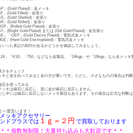
P」(Gold Plated)：金メッキ
F」(Gold Filled)：金張り
S」(Gold Shelled)：金張り
R」(Gold Rolled)：金張り
GP」(Rolled Gold Plated)：金張り
T」(Bright Gold-Plated) または (Gilt Gold-Plated)：金箔張り
E」「GEP」(Gold Electro Plated)：電気式金メッキ
GE」(Hard Gold Electroplated)：電気式金メッキ
ういった表記の刻印があるかどうかを確認してみましょう。
K24」「K18」「750」などなら金製品、「24kgp」や「18kgp」なら金メ
重さをチェック
ッキと金を比べてみると金の方が重いです。ただし、小さなものの場合は判断
磁石を使ってみる
メッキは磁石に反応し、逆に金が磁石に反応しません。
だし中には磁石に反応しないメッキ製品もあります。その場合は正式な判断は
。
う一度言います！
メッキアクセサリー
１ｇ＝２円
ンドプラスでは
で買取しております
＊＊個数無制限！大量持ち込みも大歓迎です＊＊