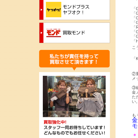
「G
「G
「G
「G
「R
「G
「G
「H
こ
「
②
メ
③
金
た
い
も
金
モ
＊