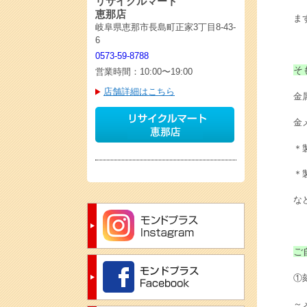
リサイクルマート
恵那店
ま
岐阜県恵那市長島町正家3丁目8-43-
6
0573-59-8788
そ
営業時間：10:00〜19:00
店舗詳細はこちら
金
金
＊
＊
な
ご
①
～