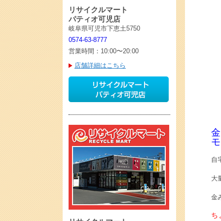
リサイクルマート
パティオ可児店
岐阜県可児市下恵土5750
0574-63-8777
営業時間：10:00〜20:00
店舗詳細はこちら
金
モ
自
大
金
ち