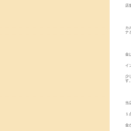
店
カ
ナ
金
イ
少
す
当
１
金