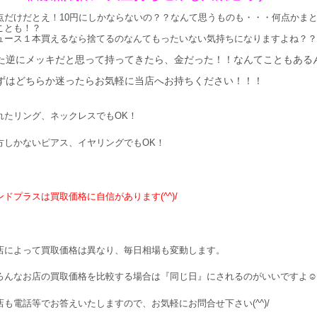
点だけだとえ！10円にしかならないの？？なんて思うものも・・・何点かま
ことも！？
ュース１本買えるなら捨てるのなんてもったいない気持ちになりますよね？？
た逆にメッキだと思って持ってきたら、金だった！！なんてこともある
ずはどちらか迷ったらお気軽に当店へお持ちください！！！
れたリング、ネックレスでもOK！
方しかないピアス、イヤリングでもOK！
ンドプラスは買取価格に自信があります(^^)/
店によって買取価格は異なり、毎日相場も変動します。
ろんなお店の買取価格を比較する場合は『同じ日』にされるのがいいですよ☺
店も電話等でお答えいたしますので、お気軽にお問合せ下さい(^^)/