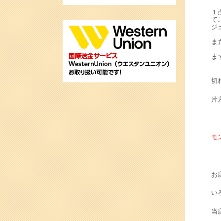
１
て
ジ
ま
ま
切
片
モ
お
い
当