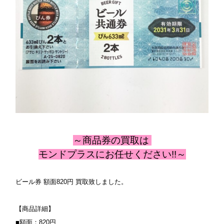
～商品券
の
買取は
モンドプラスにお任せください!!～
ビール券 額面820円 買取致しました。
【商品詳細】
■額面：820円