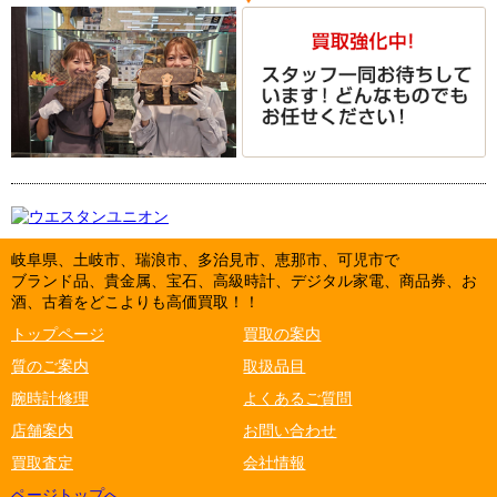
岐阜県、土岐市、瑞浪市、多治見市、恵那市、可児市で
ブランド品、貴金属、宝石、高級時計、デジタル家電、商品券、お
酒、古着をどこよりも高価買取！！
トップページ
買取の案内
質のご案内
取扱品目
腕時計修理
よくあるご質問
店舗案内
お問い合わせ
買取査定
会社情報
ページトップへ