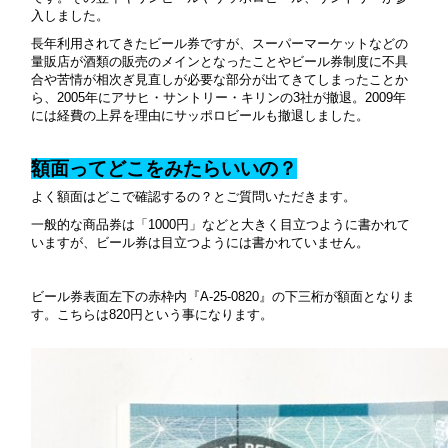
入しました。
長年利用されてきたビール券ですが、スーパーマーケットなどの
量販店が酒類の販売のメインとなったことやビール券制度に不具
合や苦情が相次ぎ見直しが必要な部分が出てきてしまったことか
ら、2005年にアサヒ・サントリー・キリンの3社が撤退。2009年
には経費の上昇を理由にサッポロビールも撤退しました。
額面ってどこをみたらいいの？
よく額面はどこで確認するの？とご質問いただきます。
一般的な商品券は「1000円」などと大きく目立つように書かれて
いますが、ビール券は目立つようには書かれていません。
ビール券表面左下の赤枠内『A-25-0820』の下三桁が額面となりま
す。こちらは820円という事になります。