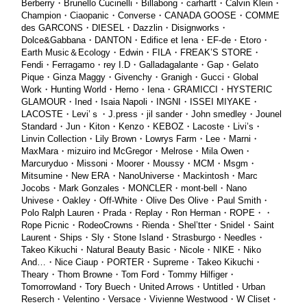
Berberry・Brunello Cucinelli・Billabong・carhartt・Calvin Klein・
Champion・Ciaopanic・Converse・CANADA GOOSE・COMME
des GARCONS・DIESEL・Dazzlin・Disignworks・
Dolce&Gabbana・DANTON・Edifice et Iena・EF-de・Etoro・
Earth Music＆Ecology・Edwin・FILA・FREAK’S STORE・
Fendi・Ferragamo・rey I.D・Galladagalante・Gap・Gelato
Pique・Ginza Maggy・Givenchy・Granigh・Gucci・Global
Work・Hunting World・Herno・Iena・
GRAMICCI・HYSTERIC
GLAMOUR・Ined・Isaia Napoli・INGNI・ISSEI MIYAKE・
LACOSTE・Levi’ｓ・J.press・jil sander・John smedley・Jounel
Standard・Jun・Kiton・Kenzo・KEBOZ・Lacoste・Livi’s・
Linvin Collection・Lily Brown・Lowrys Farm・Lee・Marni・
MaxMara・mizuiro ind McGregor・Melrose・Mila Owen・
Marcuryduo・Missoni・Moorer・Moussy・MCM・Msgm・
Mitsumine・New ERA・NanoUniverse・Mackintosh・Marc
Jocobs・Mark Gonzales・MONCLER・mont-bell・Nano
Univese・Oakley・Off-White・Olive Des Olive・Paul Smith・
Polo Ralph Lauren・Prada・Replay・Ron Herman・ROPE・・
Rope Picnic・RodeoCrowns・Rienda・Shel’tter・Snidel・Saint
Laurent・Ships・Sly・Stone Island・Strasburgo・Needles・
Takeo Kikuchi・Natural Beauty Basic・Nicole・NIKE・Niko
And…・Nice Ciaup・PORTER・Supreme・Takeo Kikuchi・
Theary・Thom Browne・Tom Ford・Tommy Hilfiger・
Tomorrowland・Tory Buech・United Arrows・Untitled・Urban
Reserch・Velentino・Versace・Vivienne Westwood・W Cliset・