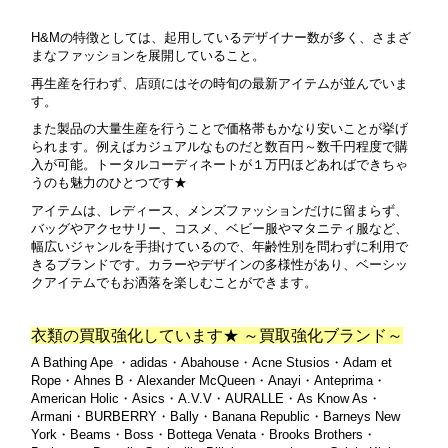
H&Mの特徴としては、起用しているデザイナー数が多く、さまざ
まなファッションを展開していること。
再生産を行わず、店頭にはその時旬の最新アイテムが並んでいま
す。
また製品の大量生産を行うことで価格帯もかなり安いことが挙げ
られます。例えばカジュアルなものだと数百円～数千円程度で購
入が可能。トータルコーディネートが１万円ほどあればできちゃ
うのも魅力のひとつです★
アイテムは、レディース、メンズファッションだけに留まらず、
バッグやアクセサリー、コスメ、ベビー服やマタニティ服など、
幅広いジャンルを手掛けているので、年齢性別を問わずに利用で
きるブランドです。
カラーやデザインの多様性があり、ベーシッ
クアイテムでもお洒落を楽しむことができます。
衣類の買取強化しています★ ～買取強化ブランド～
A Bathing Ape ・adidas・Abahouse・Acne Stusios・Adam et
Rope・Ahnes B・Alexander McQueen・Anayi・Anteprima・
American Holic・Asics・A.V.V・AURALLE・As Know As・
Armani・BURBERRY・Bally・Banana Republic・Barneys New
York・Beams・Boss・Bottega Venata・Brooks Brothers・