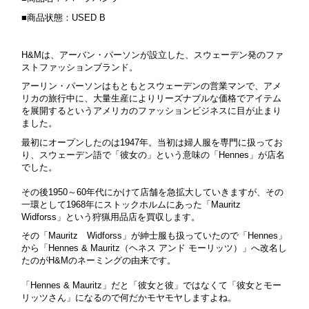
■商品状態：USED B
H&Mは、アーバン・パーソンが設立した、スウェーデン発のファ
ストファッションブランド。
アーリン・パーソンはもともとスウェーデンの営業マンで、
アメ
リカの旅行中に、
大量生産によりリーズナブルな価格でアイテム
を展開する
というアメリカのファッションビジネスに目が止まり
ました。
最初にオープンしたのは1947年。
当初は婦人服を専門に扱ってお
り、スウェーデン語で「彼女の」という意味の「Hennes」が店名
でした。
その後1950～60年代にかけて店舗を急拡大していきますが、その
一環として1968年にストックホルムにあった「Mauritz
Widforss」という狩猟用品店を買収します。
その「Mauritz Widforss」が紳士服も扱っていたので「Hennes」
から「Hennes & Mauritz（ヘネス アンド モーリッツ）」へ改名し
たのがH&Mのネーミングの由来です。
「Hennes & Mauritz」だと「彼女と彼」ではなくて「彼女とモー
リッツさん」になるので何だかモヤモヤしますよね。