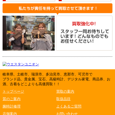
岐阜県、土岐市、瑞浪市、多治見市、恵那市、可児市で
ブランド品、貴金属、宝石、高級時計、デジタル家電、商品券、お
酒、古着をどこよりも高価買取！！
トップページ
買取の案内
質のご案内
取扱品目
腕時計修理
よくあるご質問
店舗案内
お問い合わせ