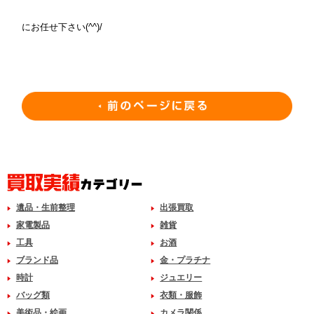
にお任せ下さい(^^)/
遺品・生前整理
出張買取
家電製品
雑貨
工具
お酒
ブランド品
金・プラチナ
時計
ジュエリー
バッグ類
衣類・服飾
美術品・絵画
カメラ関係