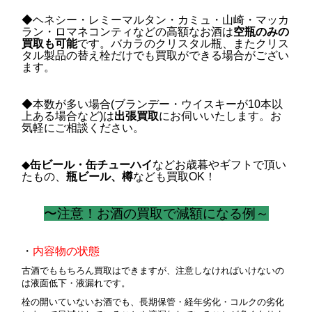
◆ヘネシー・レミーマルタン・カミュ・山崎・マッカ
ラン・ロマネコンティなどの高額なお酒は
空瓶のみの
買取も可能
です。バカラのクリスタル瓶、またクリス
タル製品の替え栓だけでも買取ができる場合がござい
ます。
◆本数が多い場合(ブランデー・ウイスキーが10本以
上ある場合など)は
出張買取
にお伺いいたします。お
気軽にご相談ください。
◆
缶ビール・缶チューハイ
などお歳暮やギフトで頂い
たもの、
瓶ビール、樽
なども買取OK！
〜注意！お酒の買取で減額になる例～
・
内容物の状態
古酒でももちろん買取はできますが、注意しなければいけないの
は液面低下・液漏れです。
栓の開いていないお酒でも、長期保管・経年劣化・コルクの劣化