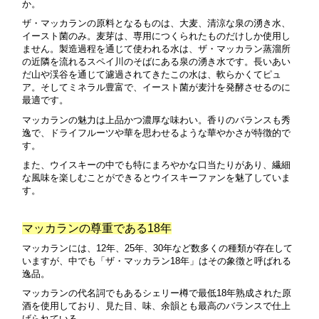
か。
ザ・マッカランの原料となるものは、大麦、清涼な泉の湧き水、
イースト菌のみ。麦芽は、専用につくられたものだけしか使用し
ません。製造過程を通じて使われる水は、ザ・マッカラン蒸溜所
の近隣を流れるスペイ川のそばにある泉の湧き水です。長いあい
だ山や渓谷を通じて濾過されてきたこの水は、軟らかくてピュ
ア。そしてミネラル豊富で、イースト菌が麦汁を発酵させるのに
最適です。
マッカランの魅力は上品かつ濃厚な味わい。香りのバランスも秀
逸で、ドライフルーツや華を思わせるような華やかさが特徴的で
す。
また、ウイスキーの中でも特にまろやかな口当たりがあり、繊細
な風味を楽しむことができるとウイスキーファンを魅了していま
す。
マッカランの尊重である18年
マッカランには、12年、25年、30年など数多くの種類が存在して
いますが、
中でも「ザ・マッカラン18年」はその象徴と呼ばれる
逸品。
マッカランの代名詞でもあるシェリー樽で最低18年熟成された原
酒を使用しており、見た目、味、余韻とも最高のバランスで仕上
げられている。