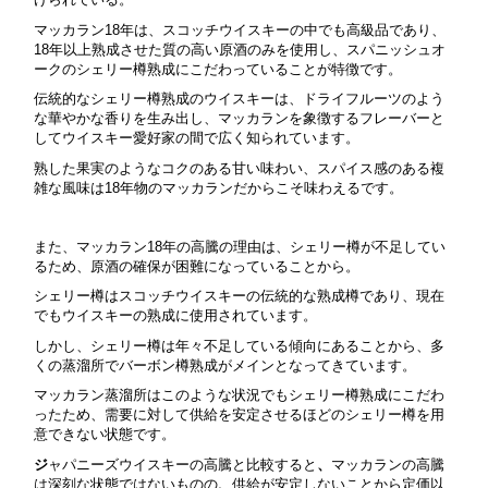
マッカラン18年は、スコッチウイスキーの中でも高級品であり、
18年以上熟成させた質の高い原酒のみを使用し、スパニッシュオ
ークのシェリー樽熟成にこだわっていることが特徴です。
伝統的なシェリー樽熟成のウイスキーは、ドライフルーツのよう
な華やかな香りを生み出し、マッカランを象徴するフレーバーと
してウイスキー愛好家の間で広く知られています。
熟した果実のようなコクのある甘い味わい、スパイス感のある複
雑な風味は18年物のマッカランだからこそ味わえるです。
また、マッカラン18年の高騰の理由は、シェリー樽が不足してい
るため、原酒の確保が困難になっていることから。
シェリー樽はスコッチウイスキーの伝統的な熟成樽であり、現在
でもウイスキーの熟成に使用されています。
しかし、シェリー樽は年々不足している傾向にあることから、多
くの蒸溜所でバーボン樽熟成がメインとなってきています。
マッカラン蒸溜所はこのような状況でもシェリー樽熟成にこだわ
ったため、需要に対して供給を安定させるほどのシェリー樽を用
意できない状態です。
ジ
ャパニーズウイスキーの高騰と比較すると
、
マッカランの高騰
は深刻な状態ではないものの
、
供給が安定しないことから定価以