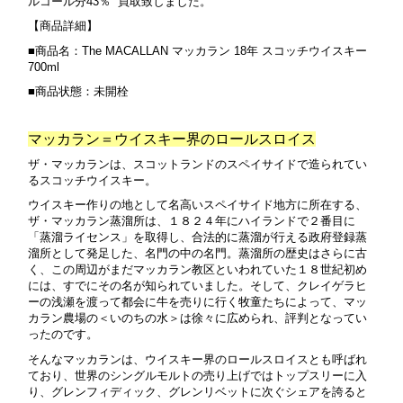
ルコール分43％ 買取致しました。
【商品詳細】
■商品名：The MACALLAN マッカラン 18年 スコッチウイスキー
700ml
■商品状態：未開栓
マッカラン＝ウイスキー界のロールスロイス
ザ・マッカランは、スコットランドのスペイサイドで造られてい
るスコッチウイスキー。
ウイスキー作りの地として名高いスペイサイド地方に所在する、
ザ・マッカラン蒸溜所は、１８２４年にハイランドで２番目に
「蒸溜ライセンス」を取得し、合法的に蒸溜が行える政府登録蒸
溜所として発足した、名門の中の名門。蒸溜所の歴史はさらに古
く、この周辺がまだマッカラン教区といわれていた１８世紀初め
には、すでにその名が知られていました。そして、クレイゲラヒ
ーの浅瀬を渡って都会に牛を売りに行く牧童たちによって、マッ
カラン農場の＜いのちの水＞は徐々に広められ、評判となってい
ったのです。
そんなマッカランは、ウイスキー界のロールスロイスとも呼ばれ
ており、
世界のシングルモルトの売り上げではトップスリーに入
り、グレンフィディック、グレンリベットに次ぐシェアを誇ると