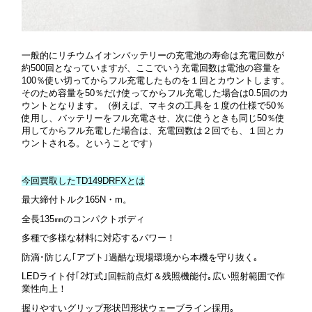
一般的にリチウムイオンバッテリーの充電池の寿命は充電回数が
約500回となっていますが、ここでいう充電回数は電池の容量を
100％使い切ってからフル充電したものを１回とカウントします。
そのため容量を50％だけ使ってからフル充電した場合は0.5回のカ
ウントとなります。（例えば、マキタの工具を１度の仕様で50％
使用し、バッテリーをフル充電させ、次に使うときも同じ50％使
用してからフル充電した場合は、充電回数は２回でも、１回とカ
ウントされる。ということです）
今回買取したTD149DRFXとは
最大締付トルク165N・m。
全長135㎜のコンパクトボディ
多種で多様な材料に対応するパワー！
防滴･防じん｢アプト｣過酷な現場環境から本機を守り抜く｡
LEDライト付｢2灯式｣回転前点灯＆残照機能付｡広い照射範囲で作
業性向上！
握りやすいグリップ形状凹形状ウェーブライン採用｡