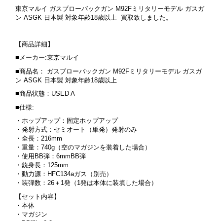
東京マルイ ガスブローバックガン M92Fミリタリーモデル ガスガ
ン ASGK 日本製 対象年齢18歳以上 買取致しました。
【商品詳細】
■メーカー:東京マルイ
■商品名： ガスブローバックガン M92Fミリタリーモデル ガスガ
ン ASGK 日本製 対象年齢18歳以上
■商品状態：USED A
■仕様:
・ホップアップ：固定ホップアップ
・発射方式：セミオート（単発）発射のみ
・全長：216mm
・重量：740g（空のマガジンを装着した場合）
・
使用BB弾：6mmBB弾
・銃身長：125mm
・動力源：HFC134aガス（別売）
・装弾数：26＋1発（1発は本体に装填した場合）
【セット内容】
・本体
・マガジン