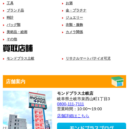
工具
お酒
ブランド品
金・プラチナ
時計
ジュエリー
バッグ類
衣類・服飾
美術品・絵画
カメラ関係
その他
モンドプラス土岐
リサクルマートパテイオ可児
店舗案内
モンドプラス土岐店
岐阜県土岐市泉西山町1丁目3
0800-111-7111
営業時間：10:00〜19:00
店舗詳細はこちら