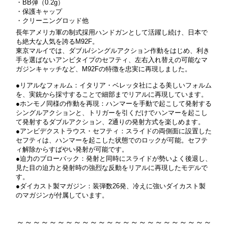
・BB弾（0.2g）
・保護キャップ
・クリーニングロッド他
長年アメリカ軍の制式採用ハンドガンとして活躍し続け、日本で
も絶大な人気を誇るM92F。
東京マルイでは、ダブル/シングルアクション作動をはじめ、利き
手を選ばないアンビタイプのセフティ、左右入れ替えの可能なマ
ガジンキャッチなど、M92Fの特徴を忠実に再現しました。
●リアルなフォルム：イタリア・ベレッタ社による美しいフォルム
を、実銃から採寸することで細部までリアルに再現しています。
●ホンモノ同様の作動を再現：ハンマーを手動で起こして発射する
シングルアクションと、トリガーを引くだけでハンマーを起こし
て発射するダブルアクション、2通りの発射方式を楽しめます。
●アンビデクストラウス・セフティ：スライドの両側面に設置した
セフティは、ハンマーを起こした状態でのロックが可能。セフテ
ィ解除からすばやい発射が可能です。
●迫力のブローバック：発射と同時にスライドが勢いよく後退し、
見た目の迫力と発射時の強烈な反動をリアルに再現したモデルで
す。
●ダイカスト製マガジン：装弾数26発、冷えに強いダイカスト製
のマガジンが付属しています。
～～～～～～～～～～～～～～～～～～～～～～～～