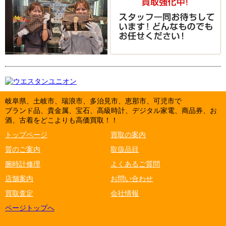
岐阜県、土岐市、瑞浪市、多治見市、恵那市、可児市で
ブランド品、貴金属、宝石、高級時計、デジタル家電、商品券、お
酒、古着をどこよりも高価買取！！
トップページ
買取の案内
質のご案内
取扱品目
腕時計修理
よくあるご質問
店舗案内
お問い合わせ
買取査定
会社情報
ページトップへ