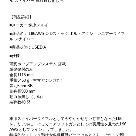
ル スナイパー 買取致しました。
【商品詳細】
■メーカー:東京マルイ
■商品名： L96AWS O.Dストック ボルトアクションエアーライフ
ル スナイパー
■商品状態：USED A
■仕様:
可変ホップアップシステム 搭載
単発発射のみ
全長1115 mm
重量3460 g（空マガジン含む）
弾丸6mm BB
銃身長500 mm
動力源無し（手動）
装弾数40 発
軍用スナイパーライフルとして今やかかせない存在となったL96
を、リアルに、そしてエアソフトガンとしての実用性を兼ねたL96
AWSとしてラインナップしました。
特徴的なストック形状や各種可動パーツはもとより、それまで困