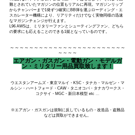
難とされていたマガジンの位置もリアルに再現。マガジンリップ
からチャンバーまで1発ずつ確実にBB弾を運ぶローディング・エ
スカレーター機構により、リアリティだけでなく実物同様の迅速
なマガジンチェンジが行えます。
L96 AWSは、ミリタリーファンとシューティングファン、どちら
の要求にも応えることのできる1挺となっているのです。
～～～～～～～～～～～～～～～～～～～～～～～～
～～～～
エアガン・ガスガン・電動ガン・モデルガ
ン・ミリタリー用品買取致します！
ウエスタンアームズ・東京マルイ・KSC・タナカ・マルゼン・マ
ルシン・ハートフォード・CAW・タニオコバ・タナカワークス・
コクサイ・MGC・新日本模型 etc …
※エアガン・ガスガンは規制に反しているもの・改造品・盗難品
などは買取ができません。