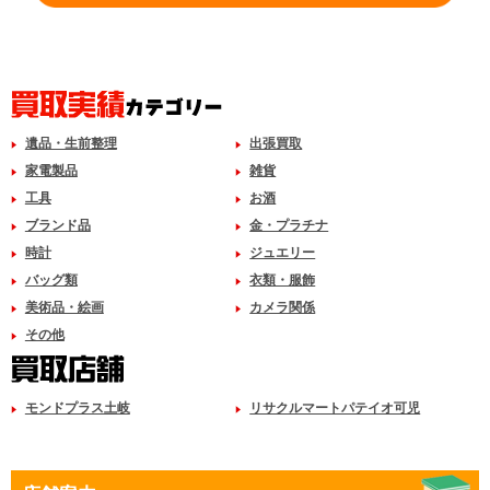
遺品・生前整理
出張買取
家電製品
雑貨
工具
お酒
ブランド品
金・プラチナ
時計
ジュエリー
バッグ類
衣類・服飾
美術品・絵画
カメラ関係
その他
モンドプラス土岐
リサクルマートパテイオ可児