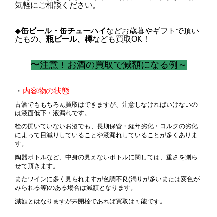
気軽にご相談ください。
◆
缶ビール・缶チューハイ
などお歳暮やギフトで頂い
たもの、
瓶ビール、樽
なども買取OK！
〜注意！お酒の買取で減額になる例～
・
内容物の状態
古酒でももちろん買取はできますが、注意しなければいけないの
は液面低下・液漏れです。
栓の開いていないお酒でも、長期保管・経年劣化・コルクの劣化
によって目減りしていることや液漏れしていることが多くありま
す。
陶器ボトルなど、中身の見えないボトルに関しては、重さを測ら
せて頂きます。
またワインに多く見られますが色調不良(濁りが多いまたは変色が
みられる等)のある場合は減額となります。
減額とはなりますが未開栓であれば買取は可能です。