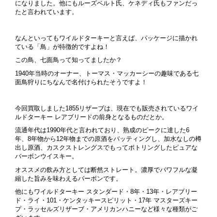
になりました。他にもルーズベルト氏、ケネディ氏もファンだっ
たと言われています。
なんといってもワイルドターキーと言えば、パッケージに描かれ
ている「鳥」が特徴的ですよね！
この鳥、七面鳥って知ってましたか？
1940年当時のオーナー、トーマス・マッカーシーの趣味である七
面鳥狩りにちなんで名付けられたそうですよ！
今回買取しました1855リザーブは、現在でも販売されているワイ
ルドターキー レアブリードの前身となるものだとか。
流通年代は1990年代と言われており、
熟成のピークに達した6
年、8年物から12年物までの原酒をバッティングし、加水なしの樽
出し原酒、カスクストレングスでもってボトリングしたピュアな
バーボンウイスキー
。
オススメの飲み方としては断然ストレート。
濃厚でパワフルな凝
縮した旨みを味わえるバーボンです。
他にもワイルドターキー スタンダード・8年・13年・レアブリー
ド・ライ・101・ケンタッキースピリット・17年 マスターズキー
プ・ラッセルズリザーブ・アメリカンハニーなど様々な種類がご