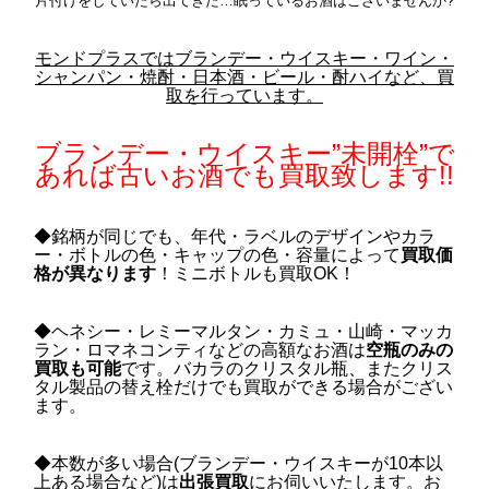
片付けをしていたら出てきた…眠っているお酒はございませんか?
モンドプラスではブランデー・ウイスキー・ワイン・
シャンパン・焼酎・日本酒・ビール・酎ハイなど、買
取を行っています。
ブランデー・ウイスキー”未開栓”で
あれば古いお酒でも買取致します!!
◆銘柄が同じでも、年代・ラベルのデザインやカラ
ー・ボトルの色・キャップの色・容量によって
買取価
格が異なります
！ミニボトルも買取OK！
◆ヘネシー・レミーマルタン・カミュ・山崎・マッカ
ラン・ロマネコンティなどの高額なお酒は
空瓶のみの
買取も可能
です。バカラのクリスタル瓶、またクリス
タル製品の替え栓だけでも買取ができる場合がござい
ます。
◆本数が多い場合(ブランデー・ウイスキーが10本以
上ある場合など)は
出張買取
にお伺いいたします。お