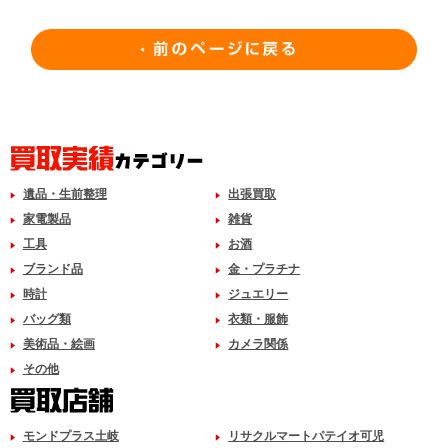
遺品・生前整理
出張買取
家電製品
雑貨
工具
お酒
ブランド品
金・プラチナ
時計
ジュエリー
バッグ類
衣類・服飾
美術品・絵画
カメラ関係
その他
モンドプラス土岐
リサクルマートパテイオ可児