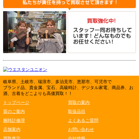
岐阜県、土岐市、瑞浪市、多治見市、恵那市、可児市で
ブランド品、貴金属、宝石、高級時計、デジタル家電、商品券、お
酒、古着をどこよりも高価買取！！
トップページ
買取の案内
質のご案内
取扱品目
腕時計修理
よくあるご質問
店舗案内
お問い合わせ
買取査定
会社情報