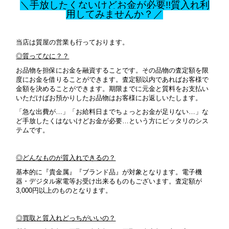
＼手放したくないけどお金が必要!!質入れ利
用してみませんか？／
当店は質屋の営業も行っております。
◎質ってなに？？
お品物を担保にお金を融資することです。その品物の査定額を限
度にお金を借りることができます。査定額以内であればお客様で
金額を決めることができます。期限までに元金と質料をお支払い
いただけばお預かりしたお品物はお客様にお返しいたします。
「急な出費が…」「お給料日までちょっとお金が足りない…」な
ど手放したくはないけどお金が必要…という方にピッタリのシス
テムです。
◎どんなものが質入れできるの？
基本的に『貴金属』『ブランド品』が対象となります。
電子機
器・デジタル家電等お受け出来るものもございます。査定額が
3,000円以上のものとなります。
◎買取と質入れどっちがいいの？