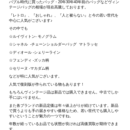
バブル時代に買ったバッグ・20年30年40年前のバッグなどヴィン
テージバッグの相場が現在高騰しております。
『レトロ』、『おしゃれ』、『人と被らない』と今の若い世代を
中心に人気がございます♪
その中でも
☆ルイヴィトン- モノグラム
☆シャネル -チェーンショルダーバッグ マトラッセ
☆ディオール -シェリーライン
☆フェンディ -ズッカ柄
☆セリーヌ -マカダム柄
などが特に人気がございます。
人気で復刻版が作られている物もあります！
もちろんヴィンテージ品は新品では購入できません。中古でしか
手にはいりません。
また各ブランドの新品定価は年々値上がりが続けています。新品
で買うよりも手の届きやすい価格なため、若い世代でも購入しや
すいということが魅力の一つですね。
年数が経っているお品でも状態が良ければ高価買取が期待できま
す。