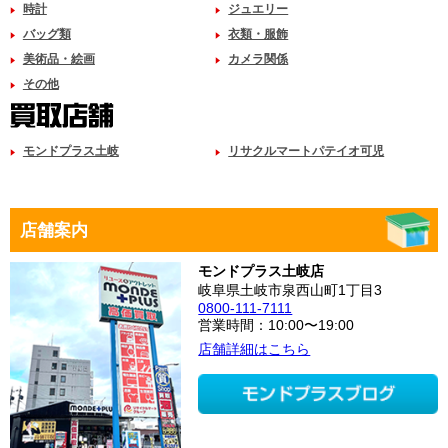
時計
ジュエリー
バッグ類
衣類・服飾
美術品・絵画
カメラ関係
その他
モンドプラス土岐
リサクルマートパテイオ可児
店舗案内
モンドプラス土岐店
岐阜県土岐市泉西山町1丁目3
0800-111-7111
営業時間：10:00〜19:00
店舗詳細はこちら