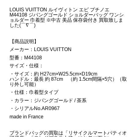
LOUIS VUITTON ルイヴィトン エピ プチノエ
M44108 ジパングゴールド ショルダーバッグ ワンシ
ョルダー 巾着型 ※中古 美品 保存袋付き 買取致しま
した(⌒∇⌒)
【商品説明】
メーカー：LOUIS VUITTON
型番：M44108
サイズ・仕様：
・サイズ：約 H27cm×W25.5cm×D19cm
ハンドル：最長 約 87cm （約 1.5cm間隔×5穴）（取
り外し可能）
・仕様：巾着型タイプ
・カラー：ジパングゴールド / 茶系
・シリアルNo.AR0967
made in France
ブランドバッグの買取は「リサイクルマートパティオ