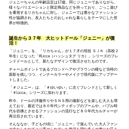
ジェニーちゃんの年齢設定は17歳。同じジェニーでありながら、
様々なバリエーションと限定商品などを持っており、ごっこ遊び
を重視するリカちゃんに対し、ジェニーでは豊かなファッション
性が協調され、友人たちとのおしゃれな暮らしをテーマにした世
界が特徴的。
誕生から３７年 大ヒットドール「ジェニー」が復
活！
「ジェニー」を、「リカちゃん」が１７才の現役 ＳＪＫ（高校２
年生）になった「#Licca（ハッシュタグ リカ）」シリーズのフレ
ンドドールとして、新たなデザインで復活させたものです。
チャームポイントであるブロンドヘアやブラウンの瞳など当時の
面影を残しつつ、インナーカラーやメイクで現代版にアップデー
トしました。
「＃ジェニー」は、「＃ゆいゆい」に次ぐフレンドとして新しく
「＃Licca」シリーズに加わります。
昨今、ドールの洋服作りやＳＮＳ用の撮影などを楽しむ大人も増
えており、最近では８０年代シティポップのブームや、バブル時
代を彷彿とさせるファッションの流行など８０年代カルチャーが
再注目されています。
そんななか、子どもの頃に「ジェニー」で遊んでいた大人ファン