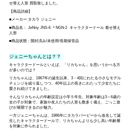
せ替え人形 買取致しました。
【商品詳細】
■メーカー:タカラ ジェニー
■商品名： JeNny JNS-6 ＊NGN-2 キャラクタードール 着せ替え
人形
■商品状態：開封済み/未使用/長期保管品
ジェニーちゃんとは？？
キャラクタードールといえば、「リカちゃん」を思いうかべる方
が多いのでは？
リカちゃんは、1967年の誕生以来、3・4回にわたる小さなモデル
チェンジを繰り返しつつ、40年以上の長きにわたって少女たちに
愛され続けてきました。
そんなリカちゃんの年齢設定は小学５年生。対象年齢は3～6歳の
女の子が対象で、家族や友人たちの人形も数多く備え、ごっこ遊
びが展開できるのが魅力。
一方ジェニーちゃんは、1986年にタカラバービーから改名して誕
生したキャラクタードールで、リカちゃんよりも少し高い年齢層
を対象に作られました。