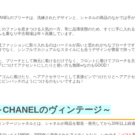
HANELのブリーチは、洗練されたデザインと、シャネルの商品のなかでは手
くのファンを惹きつける人気の一方、常に品薄状態のため、すぐに手に入れる
ムも重なり中古相場は年々高騰しています。
見ファッションに取り入れるのはハードルが高いと思われがちなブローチです
けでなく、シンプルでカジュアルなスタイルにも合うデザインが豊富で持って
た、ブリーチとして胸元に着けるだけでなく、フロントに着けてブローチを主
子につけてアクセントにしたりと使い方も無限∞なのもGOOD！
アゴムに着けたり、ヘアアクセサリーとして直接ピンでつけたりとヘアアクセ
にピンバッチのようにつけるのもいいですよね！
～CHANELのヴィンテージ～
ィンテージシャネルとは、シャネルが商品を製造・発売してから20年以上経
代でいうと1980年～2000年に発売されたアイテムとなり、いわゆる
「バブル