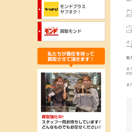
ア
の
バ
に
そ
ー
魅
キ
の
ま