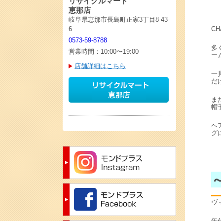
リサイクルマート
恵那店
岐阜県恵那市長島町正家3丁目8-43-
C
6
0573-59-8788
多
営業時間：10:00〜19:00
ー
店舗詳細はこちら
一
だ
ま
帽
ヘ
グ
ヴ
年