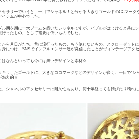
クセサリーでいうと、一目でシャネル！と分かる大きなゴールドのCCマーク
アイテムが中心でした。
ブル期を期に一大ブームを築いたシャネルですが、バブルがはじけると共にシャ
流行ったもの。として需要は低いものでした。
こから月日がたち、昔に流行ったもの。もう使わないもの。とクローゼットに
を身につけ、SNSでインフルエンサー達が発信したことがヴィンテージアク
力はなんといっても今には無いデザインと素材☆
ラキラしたゴールドに、大きなココマークなどのデザインが多く、一目で“シ
が魅力的☆
た、シャネルのアクセサリーは耐久性もあり、何十年経っても錆びたり壊れに