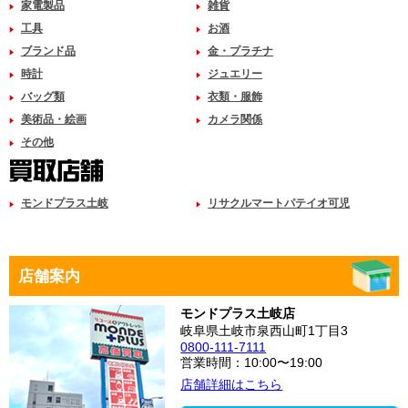
家電製品
雑貨
工具
お酒
ブランド品
金・プラチナ
時計
ジュエリー
バッグ類
衣類・服飾
美術品・絵画
カメラ関係
その他
モンドプラス土岐
リサクルマートパテイオ可児
店舗案内
モンドプラス土岐店
岐阜県土岐市泉西山町1丁目3
0800-111-7111
営業時間：10:00〜19:00
店舗詳細はこちら