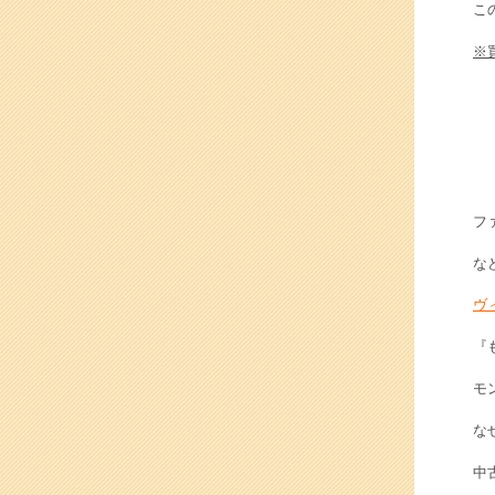
こ
※
フ
な
ヴ
『
モ
な
中