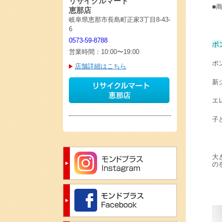
リサイクルマート
■
恵那店
岐阜県恵那市長島町正家3丁目8-43-
6
0573-59-8788
ポ
営業時間：10:00〜19:00
ポ
店舗詳細はこちら
新
エ
子
大
の