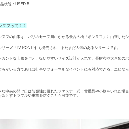
商品状態：USED B
ンヌフって？？
ンヌフの由来は、パリのセーヌ川にかかる最古の橋「ポンヌフ」に由来したシ
シリーズ「LV PONT9｝も発売され、まだまだ人気のあるシリーズです。
レガントな印象を与え、扱いやすいサイズ設計が人気で、長財布や大きめのポ
どもがいる方であれば行事やフォーマルなイベントにも対応できる、エピなら
きな中央の開け口は防犯性に優れたファスナー式！貴重品や小物をいれた場合
を落とすトラブルや事故を防ぐことも可能です。