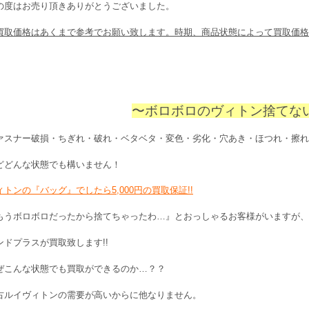
の度はお売り頂きありがとうございました。
買取価格はあくまで参考でお願い致します。時期、商品状態によって買取価格
〜ボロボロのヴィトン捨てない
ァスナー破損・ちぎれ・破れ・ベタベタ・変色・劣化・穴あき・ほつれ・擦れ
どどんな状態でも構いません！
ィトンの『バッグ』でしたら5,000円の買取保証!!
もうボロボロだったから捨てちゃったわ…』とおっしゃるお客様がいますが、
ンドプラスが買取致します!!
ぜこんな状態でも買取ができるのか…？？
古ルイヴィトンの需要が高いからに他なりません。