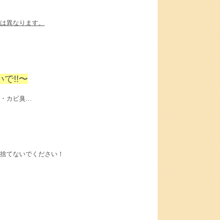
は異なります。
で!!〜
・カビ臭…
捨てないでください！