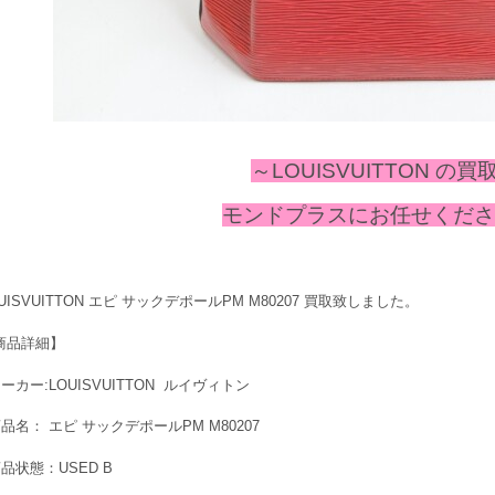
～LOUISVUITTON の買
モンドプラスにお任せください
UISVUITTON エピ サックデポールPM M80207 買取致しました。
商品詳細】
ーカー:LOUISVUITTON ルイヴィトン
商品名： エピ サックデポールPM M80207
商品状態：USED B