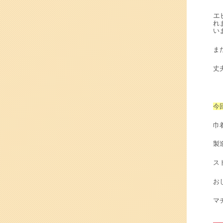
エ
れ
い
ま
丈
今
巾
製
ス
お
マ