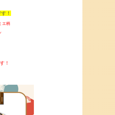
です！
ダミエ柄
グ
ます！