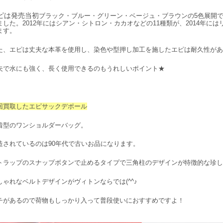
ピは発売当初
ブラック・ブルー・グリーン・ベージュ・ブラウンの5色展開
ました。2012年にはシアン・シトロン・カカオなどの11種類が、2014年に
ます。
た、エピは丈夫な本革を使用し、染色や型押し加工を施したエピは耐久性があ
夫で水にも強く、長く使用できるのもうれしいポイント★
回買取したエピサックデポール
着型のワンショルダーバッグ。
造されているのは90年代で古いお品になります。
トラップのスナップボタンで止めるタイプで三角柱のデザインが特徴的な珍し
しゃれなベルトデザインがヴィトンならでは(^^♪
チがあるので荷物もしっかり入って普段使いにおすすめですよ！