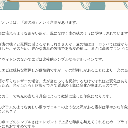
ピといえば、「麦の穂」という意味があります。
面に流れるような細かい線が、風になびく麦の穂のように型押しされています
ぜ麦の穂？と疑問に感じるかもしれませんが、麦の穂はヨーロッパでは昔から
ました。そのため、豊かな恵みの象徴である麦の穂は、まさに高級ブランドに
イヴィトンのなかでエピは比較的シンプルなモデルラインです。
たエピは独特な型押しが個性的ですが、その型押しがあることにより、光の当
面が平らなレザーの場合、光が当たっても反射するだけでそれほど変化はあり
るため、光が当たると陰影ができて質感の印象に変化が生まれるのです。
じカラーでも光の当たり具合によって微妙に違った印象になります。
のグラムのような美しい柄やヴェルニのような光沢がある素材は華やかな印象
ことも？？
の点エピのシンプルさはエレガントで上品な印象を与えてくれるため、プライ
ンにもおすすめです☺