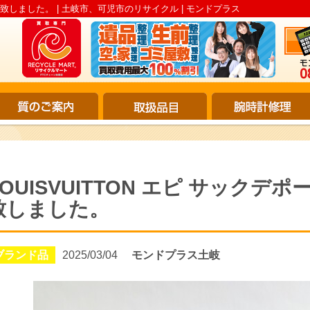
7 買取致しました。 | 土岐市、可児市のリサイクル | モンドプラス
LOUISVUITTON エピ サックデポー
致しました。
ブランド品
2025/03/04
モンドプラス土岐