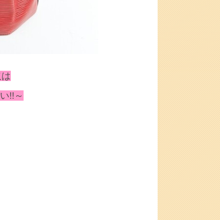
取は
!!～