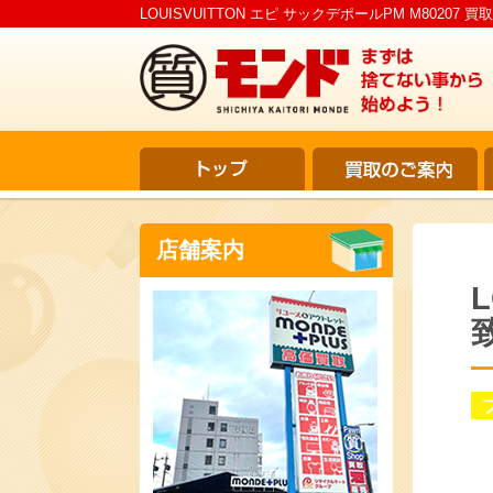
LOUISVUITTON エピ サックデポールPM M8020
店舗案内