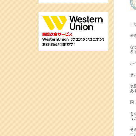
エ
表
な
き
ル
ま
表
あ
同
も
う
そ
ー