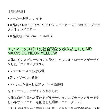
【商品詳細】
■メーカー:NIKE ナイキ
■商品名：NIKE AIR MAX 95 OG スニーカー CT1689-001 ブラッ
ク／ネオンイエロー
■商品状態：24.5cm ＊used B
エアマックス狩りの社会現象を巻き起こしたAIR
MAX95 OG NEON YELLOW
人体にインスピレーションを受け、セルジオ・ロザーノがデザイ
ンした「エアマックス95」
●シューレース⇒あばら骨
●アウトソール⇒背骨
●メッシュを使用したアッパー⇒筋繊維
をイメージし、デザインされました。
今作は白から黒へと変わるグラデーションにブラックカラーで美
しいネオンイエローを配色した通称イエローグラデ。
これまで幾度となく完売を繰り返してきた１足が2020年秋に２年