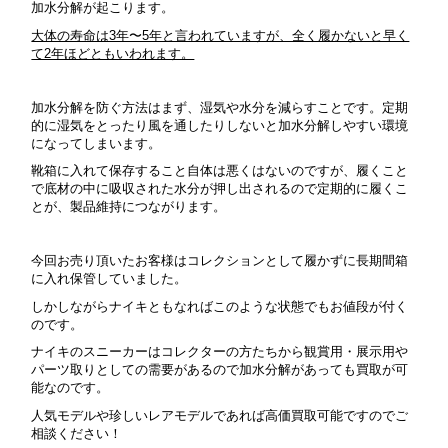
加水分解が起こります。
大体の寿命は3年〜5年と言われていますが、全く履かないと早く
て2年ほどともいわれます。
加水分解を防ぐ方法はまず、湿気や水分を減らすことです。
定期
的に湿気をとったり風を通したりしないと加水分解しやすい環境
になってしまいます。
靴箱に入れて保存すること自体は悪くはないのですが、履くこと
で底材の中に吸収された水分が押し出されるので定期的に履くこ
とが、製品維持につながります。
今回お売り頂いたお客様はコレクションとして履かずに長期間箱
に入れ保管していました。
しかしながらナイキともなればこのような状態でもお値段が付く
のです。
ナイキのスニーカーはコレクターの方たちから観賞用・展示用や
パーツ取り
としての需要があるので加水分解があっても買取が可
能なのです。
人気モデルや珍しいレアモデルであれば高価買取可能ですのでご
相談ください！