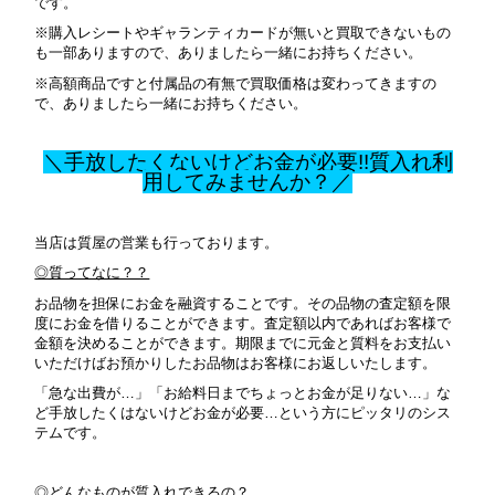
です。
※購入レシートやギャランティカードが無いと買取できないもの
も一部ありますので、ありましたら一緒にお持ちください。
※高額商品ですと付属品の有無で買取価格は変わってきますの
で、ありましたら一緒にお持ちください。
＼手放したくないけどお金が必要!!質入れ利
用してみませんか？／
当店は質屋の営業も行っております。
◎質ってなに？？
お品物を担保にお金を融資することです。その品物の査定額を限
度にお金を借りることができます。査定額以内であればお客様で
金額を決めることができます。期限までに元金と質料をお支払い
いただけばお預かりしたお品物はお客様にお返しいたします。
「急な出費が…」「お給料日までちょっとお金が足りない…」な
ど手放したくはないけどお金が必要…という方にピッタリのシス
テムです。
◎どんなものが質入れできるの？