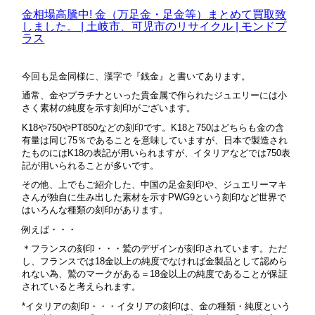
金相場高騰中! 金（万足金・足金等）まとめて買取致
しました。 | 土岐市、可児市のリサイクル | モンドプ
ラス
今回も足金同様に、漢字で『銭金』と書いてあります。
通常、金やプラチナといった貴金属で作られたジュエリーには小
さく素材の純度を示す刻印がございます。
K18や750やPT850などの刻印です。K18と750はどちらも金の含
有量は同じ75％であることを意味していますが、日本で製造され
たものにはK18の表記が用いられますが、イタリアなどでは750表
記が用いられることが多いです。
その他、上でもご紹介した、中国の足金刻印や、ジュエリーマキ
さんが独自に生み出した素材を示すPWG9という刻印など世界で
はいろんな種類の刻印があります。
例えば・・・
＊フランスの刻印・・・鷲のデザインが刻印されています。ただ
し、フランスでは18金以上の純度でなければ金製品として認めら
れない為、鷲のマークがある＝18金以上の純度であることが保証
されていると考えられます。
*イタリアの刻印・・・イタリアの刻印は、金の種類・純度という