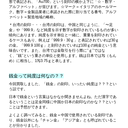
形で表記され、「Au700」という刻印の横か上下に「☆・数字・
アルファベット」が並びます。☆マーク＝イタリアのホールマー
ク。数字＝金製品業者に承認された際に割り当てる番号。アルフ
ァベット＝製造地域の略称。
＊台湾の刻印・・・台湾の刻印は、中国と同じように、「〜足
金」や「999.9」など純度を示す数字が刻印されているものが多い
傾向にあります。純度を示す単位と一緒に、重量を刻印されてい
るケースもあり、例えば「999.9・30ｇ」と表記されていれば30ｇ
の金。「999.9 100ｇ」と刻印されていれば100ｇの純金という意
味合いです。また、台湾では金取引を行う際に‘’ｇ’’ではな
く、‘’銭’’という重さの単位と使用します。銭は日本では匁（もん
め）に相当し、1匁3.75ｇと表します。
銭金って純度は何なの？？
今回買取しました、「銭金」の刻印。いったい純度は？？？とい
う話です。
日本で銭金という言葉はなかなか聞きませんよね。ただ漢字であ
るということは足金同様に中国か日本の刻印なのかな？？という
ことは予想ができます。
よくよく調べてみると、銭金＝中国で使用されている刻印であ
り、銭金以外にも『チャン金』『アジア金』とも呼ばれているこ
とが分かりました。