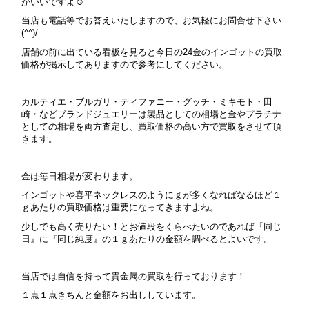
がいいですよ☺
当店も電話等でお答えいたしますので、お気軽にお問合せ下さい
(^^)/
店舗の前に出ている看板を見ると今日の24金のインゴットの買取
価格が掲示してありますので参考にしてください。
カルティエ・ブルガリ・ティファニー・グッチ・ミキモト・田
崎・などブランドジュエリーは製品としての相場と金やプラチナ
としての相場を両方査定し、買取価格の高い方で買取をさせて頂
きます。
金は毎日相場が変わります。
インゴットや喜平ネックレスのようにｇが多くなればなるほど１
ｇあたりの買取価格は重要になってきますよね。
少しでも高く売りたい！とお値段をくらべたいのであれば『同じ
日』に『同じ純度』の１ｇあたりの金額を調べるとよいです。
当店では自信を持って貴金属の買取を行っております！
１点１点きちんと金額をお出ししています。