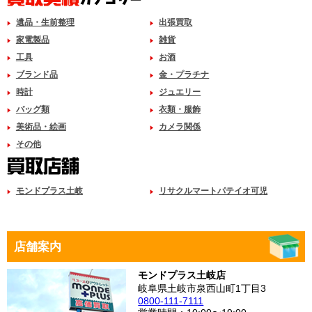
遺品・生前整理
出張買取
家電製品
雑貨
工具
お酒
ブランド品
金・プラチナ
時計
ジュエリー
バッグ類
衣類・服飾
美術品・絵画
カメラ関係
その他
モンドプラス土岐
リサクルマートパテイオ可児
店舗案内
モンドプラス土岐店
岐阜県土岐市泉西山町1丁目3
0800-111-7111