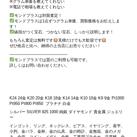
※グラム単価を教えてくれない
※電話で相場も教えてくれない
モンドプラスは対面査定！
モンドプラスは1点ずつグラム単価、買取価格をお伝えしま
す！
値段がつく宝石、つかない宝石、しっかり説明します！
もちろん査定は無料です
見積だけでも大歓迎です
ぜひ他店と比べ、納得の上当店にお売りください！
——————————————–
モンドプラスでは質のご利用も可能です。
詳しくはお問い合わせください。
K24 24金 K20 20金 K18 18金 K14 14金 K10 10金 K9 9金 Pt1000
Pt950 Pt900 Pt850 プラチナ 白金
シルバー SILVER 925 1000 純銀 ダイヤモンド 貴金属 ジュエリ
ー
インゴット、リング、ネックレス、ピアス、イヤリング、喜平、
小判、金パラ、金杯、金の仏具、金の時計、金無垢、金のメガ
ネ、金歯、コイン、メダル、金板、工業用プラチナ、温度棒、金