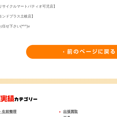
リサイクルマートパティオ可児店】
モンドプラス土岐店】
お任せ下さい(*^^)v
・生前整理
出張買取