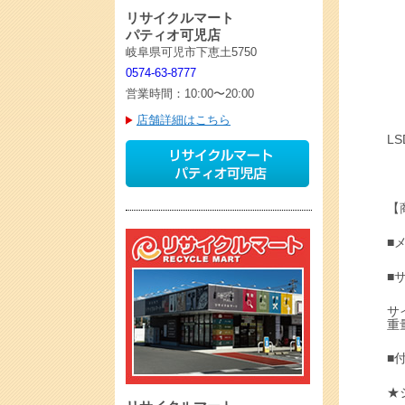
リサイクルマート
パティオ可児店
岐阜県可児市下恵土5750
0574-63-8777
営業時間：10:00〜20:00
店舗詳細はこちら
LS
【
■
■
サ
重量
■
★