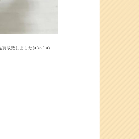
 美品買取致しました(●´ω｀●)