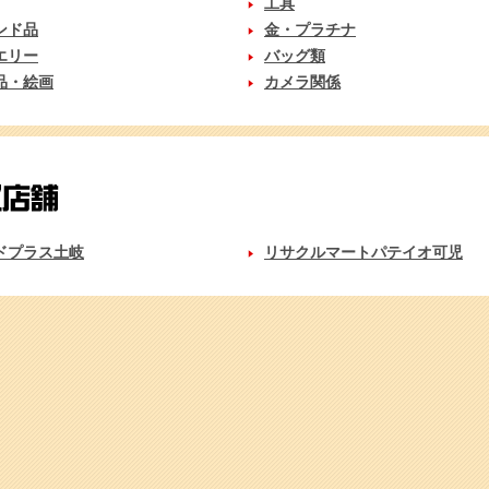
工具
ンド品
金・プラチナ
エリー
バッグ類
品・絵画
カメラ関係
ドプラス土岐
リサクルマートパテイオ可児