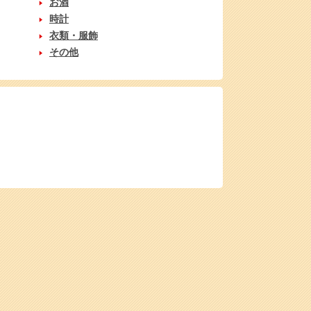
お酒
時計
衣類・服飾
その他