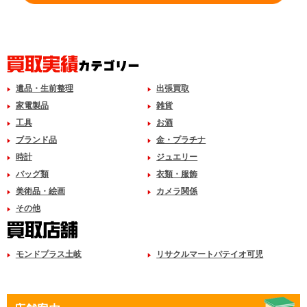
遺品・生前整理
出張買取
家電製品
雑貨
工具
お酒
ブランド品
金・プラチナ
時計
ジュエリー
バッグ類
衣類・服飾
美術品・絵画
カメラ関係
その他
モンドプラス土岐
リサクルマートパテイオ可児