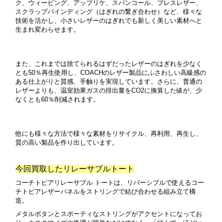
ク、ウィービング、アップリケ、スパンコール、プレスレザー、
スクラップバインディング（はぎれの繋ぎ合わせ）など、様々な
技術を活かし、小さいレザーのはぎれでも新しく美しい素材へと
生まれ変わらせます。
また、これまでは捨てられるはずだったレザーのはぎれを少なく
とも50％再生使用し、COACHのレザー製品にふさわしい高級感の
ある仕上がりと質感、手触りを実現しています。さらに、普通の
レザーよりも、温室効果ガスの排出量をCO2に換算した値が、少
なくとも60％削減されます。
他にも様々な方法で様々な素材をリサイクル、再利用、再生し、
質の高い製品を作り出しています。
今回買取したリレーサブルトート
コーチトピアリレーサブル トートは、リバーシブルで使えるコー
チトピアレザーパネルをストリングで結び合わせる組み立て構
造。
メタルボタンとスポーティなストリングがアクセントになってお