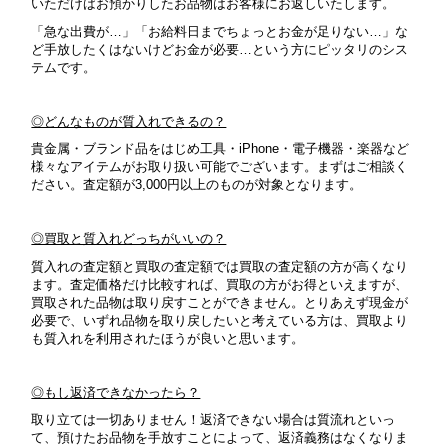
いただけばお預かりしたお品物はお客様にお返しいたします。
「急な出費が…」「お給料日までちょっとお金が足りない…」な
ど手放したくはないけどお金が必要…という方にピッタリのシス
テムです。
◎どんなものが質入れできるの？
貴金属・ブランド品をはじめ工具・iPhone・電子機器・楽器など
様々なアイテムがお取り扱い可能でございます。まずはご相談く
ださい。
査定額が3,000円以上のものが対象となります。
◎買取と質入れどっちがいいの？
質入れの査定額と買取の査定額では買取の査定額の方が高くなり
ます。査定価格だけ比較すれば、買取の方がお得といえますが、
買取された品物は取り戻すことができません。とりあえず現金が
必要で、いずれ品物を取り戻したいと考えている方は、買取より
も質入れを利用されたほうが良いと思います。
◎もし返済できなかったら？
取り立ては一切ありません！返済できない場合は質流れといっ
て、預けたお品物を手放すことによって、返済義務はなくなりま