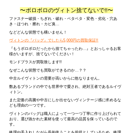
〜ボロボロのヴィトン捨てないで!!〜
ファスナー破損・ちぎれ・破れ・ベタベタ・変色・劣化・穴あ
き・ほつれ・擦れ・カビ臭…
などどんな状態でも構いません！
ヴィトンの『バッグ』でしたら5,000円の買取保証!!
『もうボロボロだったから捨てちゃったわ…』とおっしゃるお客
様がいますが、捨てないでください！
モンドプラスが買取致します!!
なぜこんな状態でも買取ができるのか…？？
中古ルイヴィトンの需要が高いからに他なりません。
数あるブランドの中でも世界中で愛され、絶対王者であるルイヴ
ィトン。
また定価の高騰や中古にしか出せないヴィンテージ感に求めるな
ども理由の一つです。
ヴィトンのバッグは職人によって一つ一つ丁寧に作り上げられて
おり、選び抜かれた素材を使って最高の品質を保っているので
す。
修理や手入れしながら長年使うことを前提としているため、修理