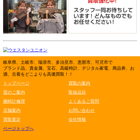
岐阜県、土岐市、瑞浪市、多治見市、恵那市、可児市で
ブランド品、貴金属、宝石、高級時計、デジタル家電、商品券、お
酒、古着をどこよりも高価買取！！
トップページ
買取の案内
質のご案内
取扱品目
腕時計修理
よくあるご質問
店舗案内
お問い合わせ
買取査定
会社情報
ページトップへ